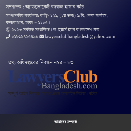
সম্পাদক : অ্যাডভোকেট বদরুল হাসান কচি
সম্পাদকীয় কার্যালয়: বাড়ি- ১৫১, (২য় তলা) ১/বি, লেক সার্কাস,
কলাবাগান, ঢাকা – ১২০৫।
© ২০২৩ সর্বস্বত্ব সংরক্ষিত । ল’ ইয়ার্স ক্লাব বাংলাদেশ.কম
০১৮১৯৪২৫৪৯৮
lawyersclubbangladesh@yahoo.com
তথ‌্য অ‌ধিদপ্ত‌রের নিবন্ধন নম্বর – ৮৩
আমাদের সম্পর্কে