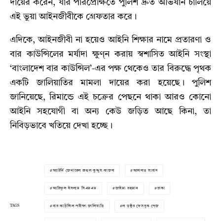
দায়ের করেন,
যার পরিপ্রেক্ষিতে পুলিশ দ্রুত অভিযান চালিয়ে
এই ভুয়া আইনজীবীকে গ্রেফতার করে।
এদিকে,
আইনজীবী না হয়েও আইনি শিক্ষার নামে প্রতারণা ও
বার কাউন্সিলের মর্যাদা ক্ষুণ্ন করায় স্বশাসিত আইনি সংস্থা
‘বাংলাদেশ বার কাউন্সিল’-এর পক্ষ থেকেও তার বিরুদ্ধে পৃথক
একটি জালিয়াতির মামলা দায়ের করা হয়েছে। পুলিশ
জানিয়েছে,
রিমান্ডে এই চক্রের পেছনে থাকা আরও কোনো
আইনি সহযোগী বা অন্য কেউ জড়িত আছে কিনা,
তা
নিবিড়ভাবে খতিয়ে দেখা হচ্ছে।
অ্যাটর্নি জেনারেল রুহুল কুদ্দুস কাজল
আদালত সংবাদ
আরিফুল ইসলাম সিএমএম
জাইমা রহমান
ঢাকা
TAGS
বার কাউন্সিল পরীক্ষা জালিয়াতি
ল ডক্টর ফেসবুক পেজ