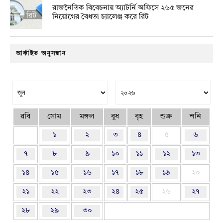
রাজনৈতিক বিবেচনায় অ‍্যাটর্নি অফিসে ২৬৫ জনের
নিয়োগের বৈধতা চ্যালেঞ্জ করে রিট
আর্কাইভ অনুসন্ধান
রবি
সোম
মঙ্গল
বুধ
বৃহ
শুক্র
শনি
১
২
৩
৪
৫
৬
৭
৮
৯
১০
১১
১২
১৩
১৪
১৫
১৬
১৭
১৮
১৯
২০
২১
২২
২৩
২৪
২৫
২৬
২৭
২৮
২৯
৩০