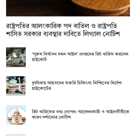
রাষ্ট্রপতির আলংকারিক পদ বাতিল ও রাষ্ট্রপতি
শাসিত সরকার ব্যবস্থার দাবিতে লিগ্যাল নোটিশ
‘পুরুষ নির্যাতন দমন আইন’ প্রণয়নের রিট খারিজ করলেন
হাইকোর্ট
দুর্ঘটনায় আহতদের জরুরি চিকিৎসা নিশ্চিতের নির্দেশ
হাইকোর্টের
রিট খারিজের তথ্য গোপন: আবেদনকারী ও আইনজীবীকে
কারণ দর্শানোর নোটিশ