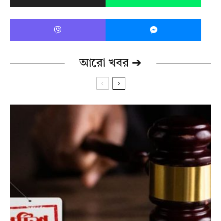
আরো খবর ➔