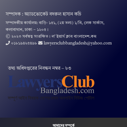
সম্পাদক : অ্যাডভোকেট বদরুল হাসান কচি
সম্পাদকীয় কার্যালয়: বাড়ি- ১৫১, (২য় তলা) ১/বি, লেক সার্কাস,
কলাবাগান, ঢাকা – ১২০৫।
© ২০২৩ সর্বস্বত্ব সংরক্ষিত । ল’ ইয়ার্স ক্লাব বাংলাদেশ.কম
০১৮১৯৪২৫৪৯৮
lawyersclubbangladesh@yahoo.com
তথ‌্য অ‌ধিদপ্ত‌রের নিবন্ধন নম্বর – ৮৩
আমাদের সম্পর্কে