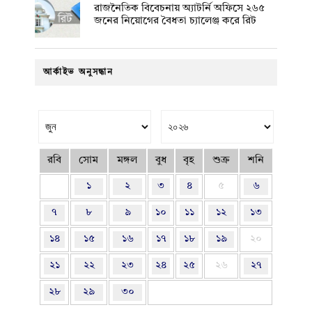
রাজনৈতিক বিবেচনায় অ‍্যাটর্নি অফিসে ২৬৫
জনের নিয়োগের বৈধতা চ্যালেঞ্জ করে রিট
আর্কাইভ অনুসন্ধান
রবি
সোম
মঙ্গল
বুধ
বৃহ
শুক্র
শনি
১
২
৩
৪
৫
৬
৭
৮
৯
১০
১১
১২
১৩
১৪
১৫
১৬
১৭
১৮
১৯
২০
২১
২২
২৩
২৪
২৫
২৬
২৭
২৮
২৯
৩০