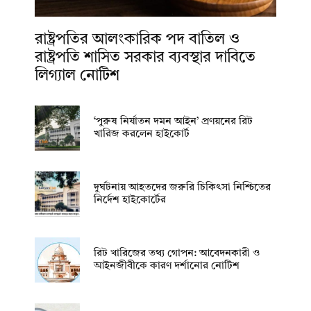
রাষ্ট্রপতির আলংকারিক পদ বাতিল ও
রাষ্ট্রপতি শাসিত সরকার ব্যবস্থার দাবিতে
লিগ্যাল নোটিশ
‘পুরুষ নির্যাতন দমন আইন’ প্রণয়নের রিট
খারিজ করলেন হাইকোর্ট
দুর্ঘটনায় আহতদের জরুরি চিকিৎসা নিশ্চিতের
নির্দেশ হাইকোর্টের
রিট খারিজের তথ্য গোপন: আবেদনকারী ও
আইনজীবীকে কারণ দর্শানোর নোটিশ