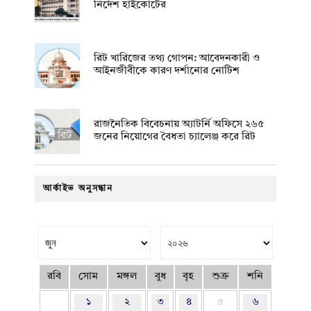
নির্দেশ হাইকোর্টের
রিট খারিজের তথ্য গোপন: আবেদনকারী ও
আইনজীবীকে কারণ দর্শানোর নোটিশ
রাজনৈতিক বিবেচনায় অ‍্যাটর্নি অফিসে ২৬৫
জনের নিয়োগের বৈধতা চ্যালেঞ্জ করে রিট
আর্কাইভ অনুসন্ধান
রবি
সোম
মঙ্গল
বুধ
বৃহ
শুক্র
শনি
১
২
৩
৪
৫
৬