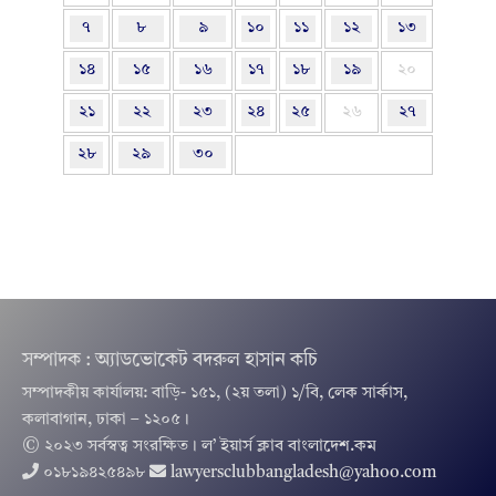
৭
৮
৯
১০
১১
১২
১৩
১৪
১৫
১৬
১৭
১৮
১৯
২০
২১
২২
২৩
২৪
২৫
২৬
২৭
২৮
২৯
৩০
সম্পাদক : অ্যাডভোকেট বদরুল হাসান কচি
সম্পাদকীয় কার্যালয়: বাড়ি- ১৫১, (২য় তলা) ১/বি, লেক সার্কাস,
কলাবাগান, ঢাকা – ১২০৫।
© ২০২৩ সর্বস্বত্ব সংরক্ষিত । ল’ ইয়ার্স ক্লাব বাংলাদেশ.কম
০১৮১৯৪২৫৪৯৮
lawyersclubbangladesh@yahoo.com