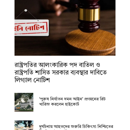
রাষ্ট্রপতির আলংকারিক পদ বাতিল ও
রাষ্ট্রপতি শাসিত সরকার ব্যবস্থার দাবিতে
লিগ্যাল নোটিশ
‘পুরুষ নির্যাতন দমন আইন’ প্রণয়নের রিট
খারিজ করলেন হাইকোর্ট
দুর্ঘটনায় আহতদের জরুরি চিকিৎসা নিশ্চিতের