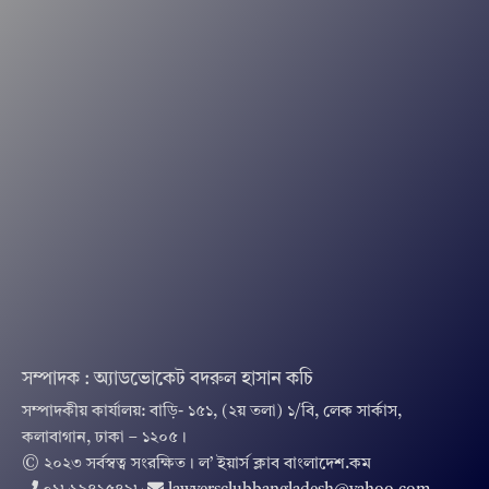
সম্পাদক : অ্যাডভোকেট বদরুল হাসান কচি
সম্পাদকীয় কার্যালয়: বাড়ি- ১৫১, (২য় তলা) ১/বি, লেক সার্কাস,
কলাবাগান, ঢাকা – ১২০৫।
© ২০২৩ সর্বস্বত্ব সংরক্ষিত । ল’ ইয়ার্স ক্লাব বাংলাদেশ.কম