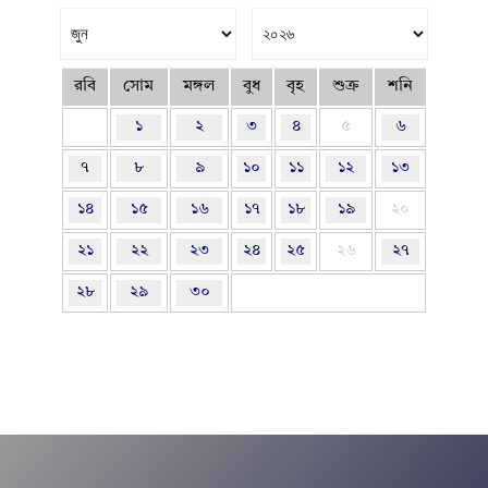
রবি
সোম
মঙ্গল
বুধ
বৃহ
শুক্র
শনি
১
২
৩
৪
৫
৬
৭
৮
৯
১০
১১
১২
১৩
১৪
১৫
১৬
১৭
১৮
১৯
২০
২১
২২
২৩
২৪
২৫
২৬
২৭
২৮
২৯
৩০