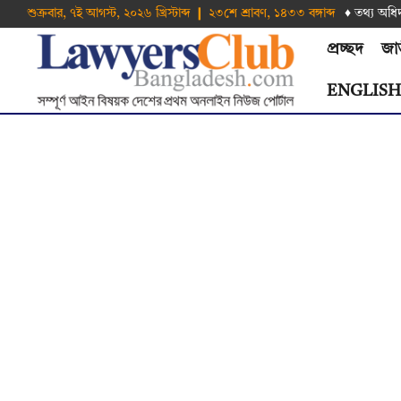
শুক্রবার, ৭ই আগস্ট, ২০২৬ খ্রিস্টাব্দ ❙ ২৩শে শ্রাবণ, ১৪৩৩ বঙ্গাব্দ
♦ তথ‌্য অ‌ধি
প্রচ্ছদ
জা
ENGLIS