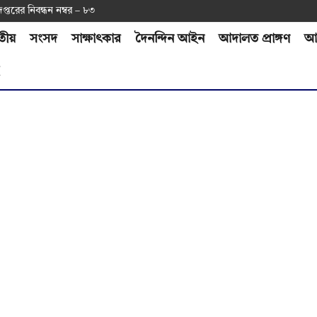
দপ্ত‌রের নিবন্ধন নম্বর – ৮৩
তীয়
সংসদ
সাক্ষাৎকার
দৈনন্দিন আইন
আদালত প্রাঙ্গণ
আর
H