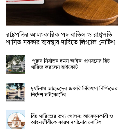
রাষ্ট্রপতির আলংকারিক পদ বাতিল ও রাষ্ট্রপতি
শাসিত সরকার ব্যবস্থার দাবিতে লিগ্যাল নোটিশ
‘পুরুষ নির্যাতন দমন আইন’ প্রণয়নের রিট
খারিজ করলেন হাইকোর্ট
দুর্ঘটনায় আহতদের জরুরি চিকিৎসা নিশ্চিতের
নির্দেশ হাইকোর্টের
রিট খারিজের তথ্য গোপন: আবেদনকারী ও
আইনজীবীকে কারণ দর্শানোর নোটিশ