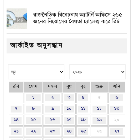
রাজনৈতিক বিবেচনায় অ‍্যাটর্নি অফিসে ২৬৫
জনের নিয়োগের বৈধতা চ্যালেঞ্জ করে রিট
আর্কাইভ অনুসন্ধান
রবি
সোম
মঙ্গল
বুধ
বৃহ
শুক্র
শনি
১
২
৩
৪
৫
৬
৭
৮
৯
১০
১১
১২
১৩
১৪
১৫
১৬
১৭
১৮
১৯
২০
২১
২২
২৩
২৪
২৫
২৬
২৭