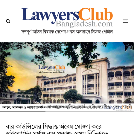
বাংলাদেশ সুপ্রিম কোর্ট। ছবি: জয়দীপ্তা দেব চৌধুরী
বার কাউন্সিলের সিদ্ধান্ত অবৈধ ঘোষণা করে