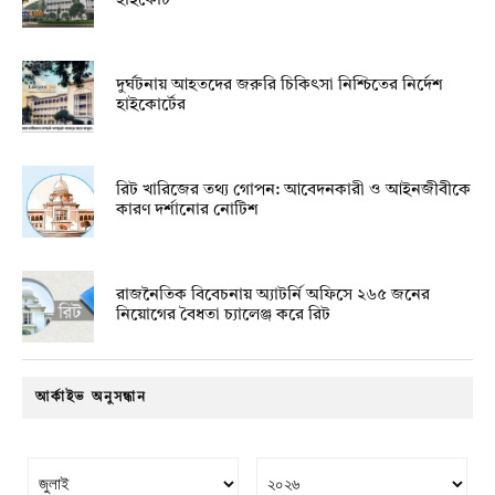
হাইকোর্ট
দুর্ঘটনায় আহতদের জরুরি চিকিৎসা নিশ্চিতের নির্দেশ
হাইকোর্টের
রিট খারিজের তথ্য গোপন: আবেদনকারী ও আইনজীবীকে
কারণ দর্শানোর নোটিশ
রাজনৈতিক বিবেচনায় অ‍্যাটর্নি অফিসে ২৬৫ জনের
নিয়োগের বৈধতা চ্যালেঞ্জ করে রিট
আর্কাইভ অনুসন্ধান