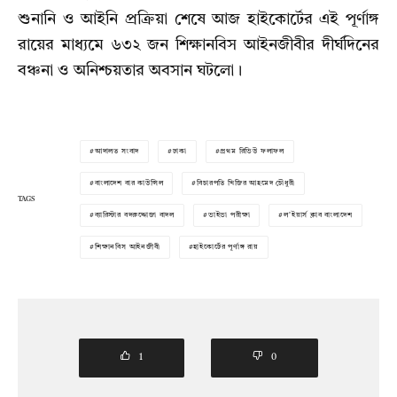
শুনানি ও আইনি প্রক্রিয়া শেষে আজ হাইকোর্টের এই পূর্ণাঙ্গ
রায়ের মাধ্যমে ৬৩২ জন শিক্ষানবিস আইনজীবীর দীর্ঘদিনের
বঞ্চনা ও অনিশ্চয়তার অবসান ঘটলো।
আদালত সংবাদ
ঢাকা
প্রথম রিভিউ ফলাফল
বাংলাদেশ বার কাউন্সিল
বিচারপতি খিজির আহমেদ চৌধুরী
TAGS
ব্যারিস্টার বদরুদ্দোজা বাদল
ভাইভা পরীক্ষা
ল'ইয়ার্স ক্লাব বাংলাদেশ
শিক্ষানবিস আইনজীবী
হাইকোর্টের পূর্ণাঙ্গ রায়
1
0