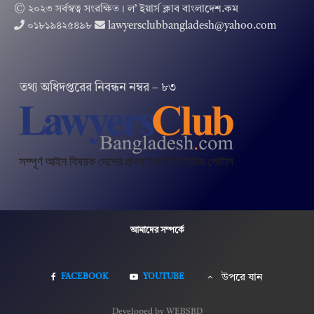
© ২০২৩ সর্বস্বত্ব সংরক্ষিত । ল’ ইয়ার্স ক্লাব বাংলাদেশ.কম
০১৮১৯৪২৫৪৯৮
lawyersclubbangladesh@yahoo.com
তথ‌্য অ‌ধিদপ্ত‌রের নিবন্ধন নম্বর – ৮৩
আমাদের সম্পর্কে
FACEBOOK
YOUTUBE
উপরে যান
Developed by WEBSBD