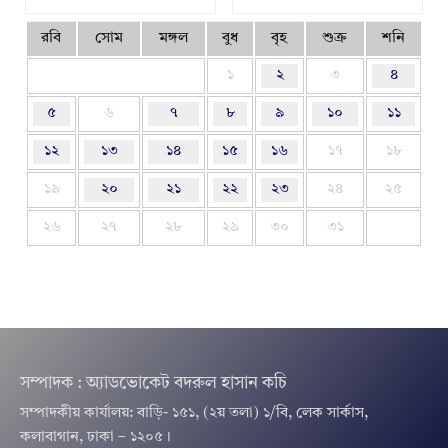
রবি
সোম
মঙ্গল
বুধ
বৃহ
শুক্র
শনি
১
২
৩
৪
৫
৬
৭
৮
৯
১০
১১
১২
১৩
১৪
১৫
১৬
১৭
১৮
১৯
২০
২১
২২
২৩
২৪
২৫
২৬
২৭
২৮
২৯
৩০
৩১
সম্পাদক : অ্যাডভোকেট বদরুল হাসান কচি
সম্পাদকীয় কার্যালয়: বাড়ি- ১৫১, (২য় তলা) ১/বি, লেক সার্কাস,
কলাবাগান, ঢাকা – ১২০৫।