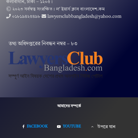
কলাবাগান, ঢাকা – ১২০৫।
© ২০২৩ সর্বস্বত্ব সংরক্ষিত । ল’ ইয়ার্স ক্লাব বাংলাদেশ.কম
০১৮১৯৪২৫৪৯৮
lawyersclubbangladesh@yahoo.com
তথ‌্য অ‌ধিদপ্ত‌রের নিবন্ধন নম্বর – ৮৩
আমাদের সম্পর্কে
FACEBOOK
YOUTUBE
উপরে যান