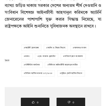
ব্যাখ্যা জড়িত থাকায় সরকার দেশের অন্যতম শীর্ষ দেওয়ানি ও
সংবিধান বিশেষজ্ঞ আইনজীবী আহসানুল করিমকে অ্যাটর্নি
জেনারেলের পাশাপাশি যুক্ত করার সিদ্ধান্ত নিয়েছে, যা
রাষ্ট্রপক্ষকে আইনি শুনানিতে সুবিধাজনক অবস্থানে রাখবে।
অ্যাটর্নি জেনারেল
আইন ও বিচার বিভাগ
আদালত সংবাদ
ঢাকা।
মো: ফারুক হোসাইন
ল'ইয়ার্স ক্লাব বাংলাদেশ
TAGS
সলিসিটর কার্যালয়
সিনিয়র আইনজীবী আহসানুল করিম
সিভিল আপিল মামলা ১১৭/২০২৬
সুপ্রিম কোর্ট আপিল বিভাগ
0
0