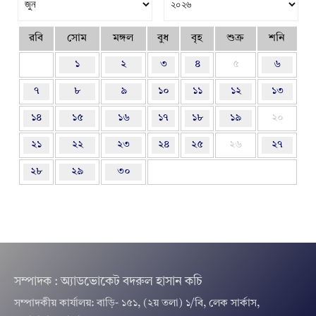
রবি
সোম
মঙ্গল
বুধ
বৃহ
শুক্র
শনি
১
২
৩
৪
৫
৬
৭
৮
৯
১০
১১
১২
১৩
১৪
১৫
১৬
১৭
১৮
১৯
২০
২১
২২
২৩
২৪
২৫
২৬
২৭
২৮
২৯
৩০
সম্পাদক : অ্যাডভোকেট বদরুল হাসান কচি
সম্পাদকীয় কার্যালয়: বাড়ি- ১৫১, (২য় তলা) ১/বি, লেক সার্কাস,