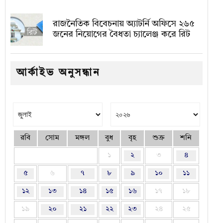
রাজনৈতিক বিবেচনায় অ‍্যাটর্নি অফিসে ২৬৫
জনের নিয়োগের বৈধতা চ্যালেঞ্জ করে রিট
আর্কাইভ অনুসন্ধান
রবি
সোম
মঙ্গল
বুধ
বৃহ
শুক্র
শনি
১
২
৩
৪
৫
৬
৭
৮
৯
১০
১১
১২
১৩
১৪
১৫
১৬
১৭
১৮
১৯
২০
২১
২২
২৩
২৪
২৫