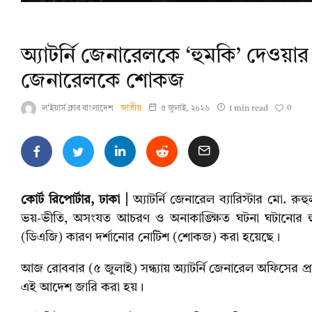
অ্যাটর্নি জেনারেলকে ‘হুমকি’ দেওয়ার
জেনারেলকে শোকজ
0
ল'ইয়ার্স ক্লাব বাংলাদেশ
জাতীয়
৫ জুলাই, ২০২৬
1 min read
কোর্ট রিপোর্টার, ঢাকা |
অ্যাটর্নি জেনারেল ব্যারিস্টার মো. র
ভয়-ভীতি, অসংযত আচরণ ও অনাকাঙ্ক্ষিত ঘটনা ঘটানোর হু
(ডিএজি) কারণ দর্শানোর নোটিশ (শোকজ) করা হয়েছে।
আজ রোববার (৫ জুলাই) সন্ধ্যায় অ্যাটর্নি জেনারেল অফিসের প্র
এই আদেশ জারি করা হয়।