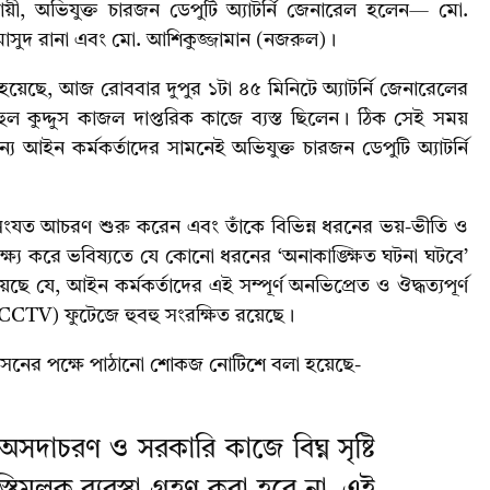
নুযায়ী, অভিযুক্ত চারজন ডেপুটি অ্যাটর্নি জেনারেল হলেন— মো.
 মাসুদ রানা এবং মো. আশিকুজ্জামান (নজরুল)।
া হয়েছে, আজ রোববার দুপুর ১টা ৪৫ মিনিটে অ্যাটর্নি জেনারেলের
 রুহুল কুদ্দুস কাজল দাপ্তরিক কাজে ব্যস্ত ছিলেন। ঠিক সেই সময়
যান্য আইন কর্মকর্তাদের সামনেই অভিযুক্ত চারজন ডেপুটি অ্যাটর্নি
ত অসংযত আচরণ শুরু করেন এবং তাঁকে বিভিন্ন ধরনের ভয়-ভীতি ও
 লক্ষ্য করে ভবিষ্যতে যে কোনো ধরনের ‘অনাকাঙ্ক্ষিত ঘটনা ঘটবে’
ে যে, আইন কর্মকর্তাদের এই সম্পূর্ণ অনভিপ্রেত ও ঔদ্ধত্যপূর্ণ
(CCTV) ফুটেজে হুবহু সংরক্ষিত রয়েছে।
 প্রশাসনের পক্ষে পাঠানো শোকজ নোটিশে বলা হয়েছে-
সদাচরণ ও সরকারি কাজে বিঘ্ন সৃষ্টি