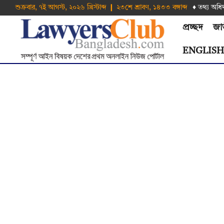
শুক্রবার, ৭ই আগস্ট, ২০২৬ খ্রিস্টাব্দ ❙ ২৩শে শ্রাবণ, ১৪৩৩ বঙ্গাব্দ
♦ তথ‌্য অ‌ধি
প্রচ্ছদ
জা
ENGLIS