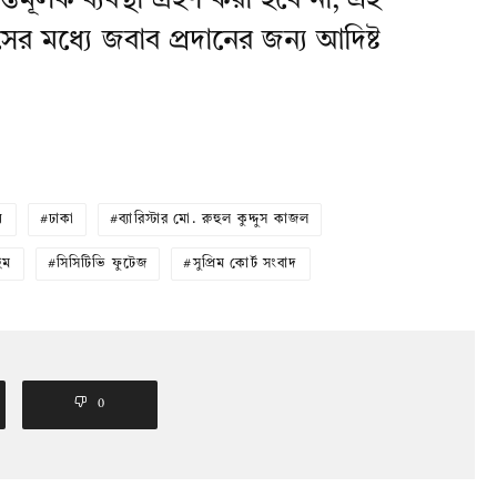
তিমূলক ব্যবস্থা গ্রহণ করা হবে না, এই
সের মধ্যে জবাব প্রদানের জন্য আদিষ্ট
য়
ঢাকা
ব্যারিস্টার মো. রুহুল কুদ্দুস কাজল
াইম
সিসিটিভি ফুটেজ
সুপ্রিম কোর্ট সংবাদ
0