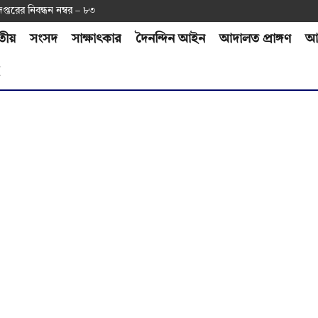
দপ্ত‌রের নিবন্ধন নম্বর – ৮৩
তীয়
সংসদ
সাক্ষাৎকার
দৈনন্দিন আইন
আদালত প্রাঙ্গণ
আর
H