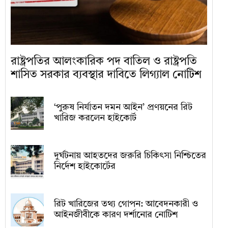
রাষ্ট্রপতির আলংকারিক পদ বাতিল ও রাষ্ট্রপতি
শাসিত সরকার ব্যবস্থার দাবিতে লিগ্যাল নোটিশ
‘পুরুষ নির্যাতন দমন আইন’ প্রণয়নের রিট
খারিজ করলেন হাইকোর্ট
দুর্ঘটনায় আহতদের জরুরি চিকিৎসা নিশ্চিতের
নির্দেশ হাইকোর্টের
রিট খারিজের তথ্য গোপন: আবেদনকারী ও
আইনজীবীকে কারণ দর্শানোর নোটিশ