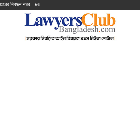
প্ত‌রের নিবন্ধন নম্বর – ৮৩