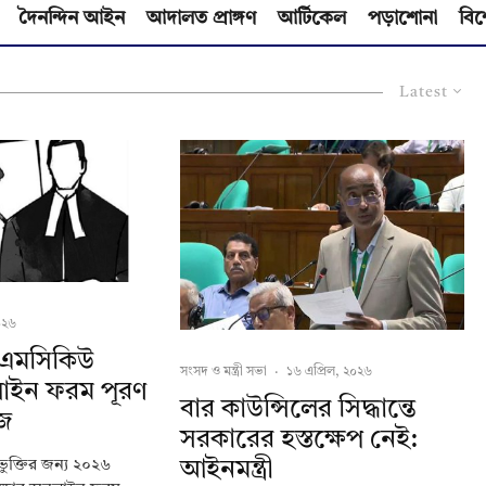
দৈনন্দিন আইন
আদালত প্রাঙ্গণ
আর্টিকেল
পড়াশোনা
বিশ
Latest
০২৬
ল এমসিকিউ
সংসদ ও মন্ত্রী সভা
·
১৬ এপ্রিল, ২০২৬
লাইন ফরম পূরণ
বার কাউন্সিলের সিদ্ধান্তে
আজ
সরকারের হস্তক্ষেপ নেই:
আইনমন্ত্রী
ুক্তির জন্য ২০২৬