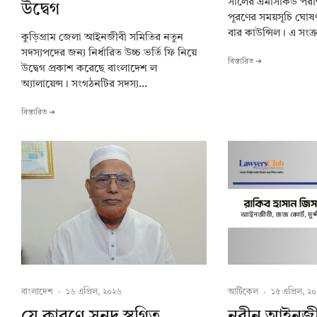
সালের এমসিকিউ পরী
উদ্বেগ
পূরণের সময়সূচি ঘোষ
বার কাউন্সিল। এ সংক্রান
কুড়িগ্রাম জেলা আইনজীবী সমিতির নতুন
সদস্যপদের জন্য নির্ধারিত উচ্চ ভর্তি ফি নিয়ে
বিস্তারিত ➔
উদ্বেগ প্রকাশ করেছে বাংলাদেশ ল
অ্যালায়েন্স। সংগঠনটির সদস্য...
বিস্তারিত ➔
বাংলাদেশ
·
১৬ এপ্রিল, ২০২৬
আর্টিকেল
·
১৫ এপ্রিল, ২
যে কারণে সনদ স্থগিত
নবীন আইনজী