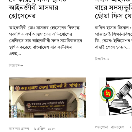
আইনজীবী মাসদার
বারে সদস্যভু
হোসেনের
ছোঁয়া ফিস য
আইনজীবী মোঃ মাসদার হোসেনের বিরুদ্ধে
রাকিব হাসান জিসান 
প্রকাশিত অর্থ আত্মসাতের অভিযোগের
প্রাক্কালেই শিক্ষানবি
প্রেক্ষিতে তার আইনজীবী সনদ সাময়িকভাবে
ফি, যেমন: ইন্টিমেশন
স্থগিত করেছে বাংলাদেশ বার কাউন্সিল।
বাছাই শেষে ১০৮০...
একই...
বিস্তারিত ➔
বিস্তারিত ➔
পড়াশোনা
বাংলাদেশ
·
৭
আদালত প্রাঙ্গণ
·
৮ এপ্রিল, ২০২৬