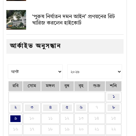
‘পুরুষ নির্যাতন দমন আইন’ প্রণয়নের রিট
খারিজ করলেন হাইকোর্ট
আর্কাইভ অনুসন্ধান
রবি
সোম
মঙ্গল
বুধ
বৃহ
শুক্র
শনি
১
২
৩
৪
৫
৬
৭
৮
৯
১০
১১
১২
১৩
১৪
১৫
১৬
১৭
১৮
১৯
২০
২১
২২