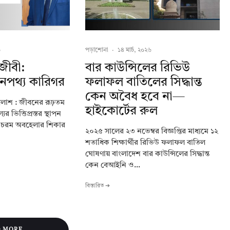
৬
পড়াশোনা
·
১৪ মার্চ, ২০২৬
জীবী:
বার কাউন্সিলের রিভিউ
েপথ্য কারিগর
ফলাফল বাতিলের সিদ্ধান্ত
কেন অবৈধ হবে না—
লাশ : জীবনের রূঢ়তম
হাইকোর্টের রুল
র ভিত্তিপ্রস্তর স্থাপন
ে চরম অবহেলার শিকার
২০২৫ সালের ২৩ নভেম্বর বিজ্ঞপ্তির মাধ্যমে ১২
শতাধিক শিক্ষার্থীর রিভিউ ফলাফল বাতিল
ঘোষণায় বাংলাদেশ বার কাউন্সিলের সিদ্ধান্ত
কেন বেআইনি ও...
বিস্তারিত ➔