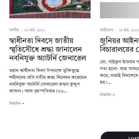
জাতীয়
·
২৬ মার্চ, ২০২৬
আর্টিকেল
·
১৮ মার্চ, ২০২
স্বাধীনতা দিবসে জাতীয়
জুনিয়র আইন
স্মৃতিসৌধে শ্রদ্ধা জানালেন
বিচারালয়ের ন
নবনিযুক্ত অ্যাটর্নি জেনারেল
মো. সাইফুল ইসলাম প
সত্য হলো- যারা সাফল্যে
মহান স্বাধীনতা দিবস উপলক্ষে মুক্তিযুদ্ধে
করে, তারাই দিনশেষ
শহীদদের প্রতি গভীর শ্রদ্ধা নিবেদন করেছেন
হয়।...
নবনিযুক্ত অ্যাটর্নি জেনারেল রুহুল কুদ্দুস
কাজল। আজ বৃহস্পতিবার (২৬...
বিস্তারিত ➔
বিস্তারিত ➔