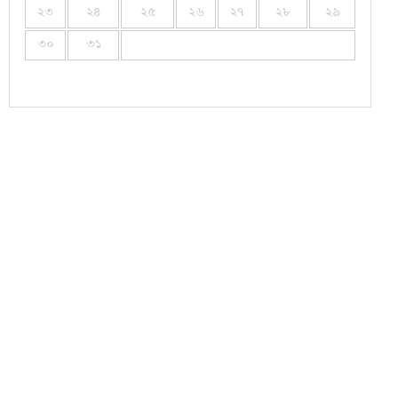
২৩
২৪
২৫
২৬
২৭
২৮
২৯
৩০
৩১