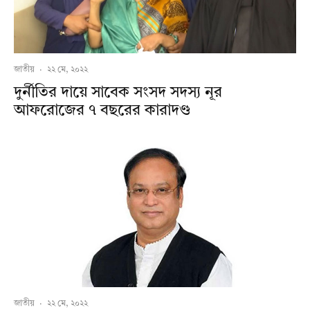
জাতীয়
·
২২ মে, ২০২২
দুর্নীতির দায়ে সাবেক সংসদ সদস্য নূর
আফরোজের ৭ বছরের কারাদণ্ড
জাতীয়
·
২২ মে, ২০২২