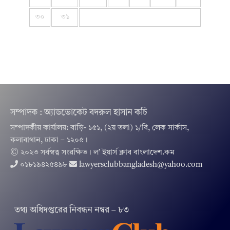
৩০
৩১
সম্পাদক : অ্যাডভোকেট বদরুল হাসান কচি
সম্পাদকীয় কার্যালয়: বাড়ি- ১৫১, (২য় তলা) ১/বি, লেক সার্কাস,
কলাবাগান, ঢাকা – ১২০৫।
© ২০২৩ সর্বস্বত্ব সংরক্ষিত । ল’ ইয়ার্স ক্লাব বাংলাদেশ.কম
০১৮১৯৪২৫৪৯৮
lawyersclubbangladesh@yahoo.com
তথ‌্য অ‌ধিদপ্ত‌রের নিবন্ধন নম্বর – ৮৩