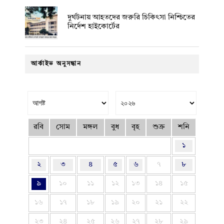
দুর্ঘটনায় আহতদের জরুরি চিকিৎসা নিশ্চিতের
নির্দেশ হাইকোর্টের
আর্কাইভ অনুসন্ধান
রবি
সোম
মঙ্গল
বুধ
বৃহ
শুক্র
শনি
১
২
৩
৪
৫
৬
৭
৮
৯
১০
১১
১২
১৩
১৪
১৫
১৬
১৭
১৮
১৯
২০
২১
২২
২৩
২৪
২৫
২৬
২৭
২৮
২৯