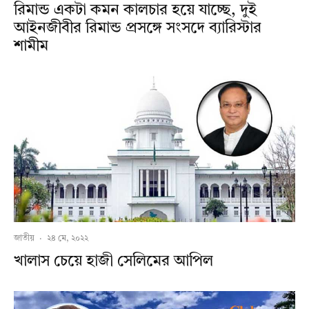
রিমান্ড একটা কমন কালচার হয়ে যাচ্ছে, দুই
আইনজীবীর রিমান্ড প্রসঙ্গে সংসদে ব্যারিস্টার
শামীম
জাতীয়
·
২৪ মে, ২০২২
খালাস চেয়ে হাজী সেলিমের আপিল