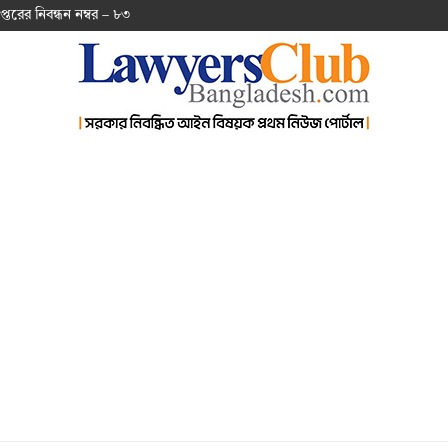
প্ত‌রের নিবন্ধন নম্বর – ৮৩