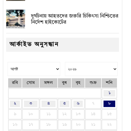
দুর্ঘটনায় আহতদের জরুরি চিকিৎসা নিশ্চিতের
নির্দেশ হাইকোর্টের
আর্কাইভ অনুসন্ধান
রবি
সোম
মঙ্গল
বুধ
বৃহ
শুক্র
শনি
১
২
৩
৪
৫
৬
৭
৮
৯
১০
১১
১২
১৩
১৪
১৫
১৬
১৭
১৮
১৯
২০
২১
২২