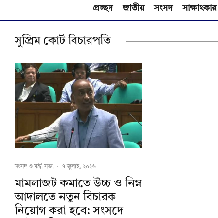
প্রচ্ছদ
জাতীয়
সংসদ
সাক্ষাৎকার
সুপ্রিম কোর্ট বিচারপতি
সংসদ ও মন্ত্রী সভা
·
৭ জুলাই, ২০২৬
মামলাজট কমাতে উচ্চ ও নিম্ন
আদালতে নতুন বিচারক
নিয়োগ করা হবে: সংসদে