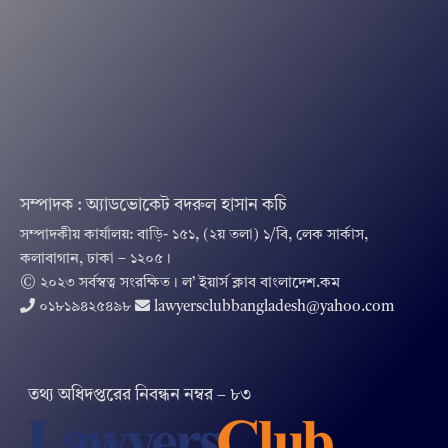
সম্পাদক : অ্যাডভোকেট বদরুল হাসান কচি
সম্পাদকীয় কার্যালয়: বাড়ি- ১৫১, (২য় তলা) ১/বি, লেক সার্কাস,
কলাবাগান, ঢাকা – ১২০৫।
© ২০২৩ সর্বস্বত্ব সংরক্ষিত । ল’ ইয়ার্স ক্লাব বাংলাদেশ.কম
০১৮১৯৪২৫৪৯৮
lawyersclubbangladesh@yahoo.com
তথ‌্য অ‌ধিদপ্ত‌রের নিবন্ধন নম্বর – ৮৩