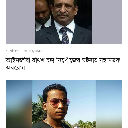
বাংলাদেশ
·
৩১ মার্চ, ২০১৮
আইনজীবী রথিশ চন্দ্র নিখোঁজের ঘটনায় মহাসড়ক
অবরোধ