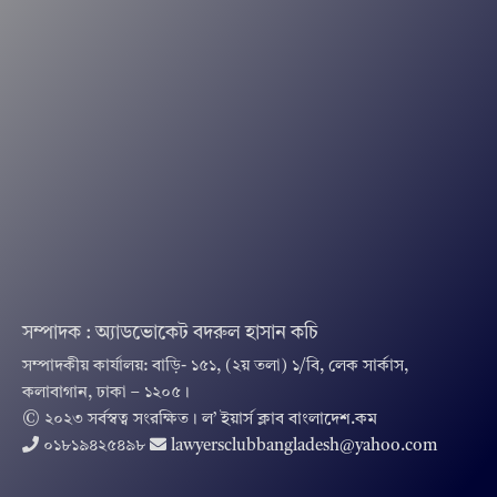
সম্পাদক : অ্যাডভোকেট বদরুল হাসান কচি
সম্পাদকীয় কার্যালয়: বাড়ি- ১৫১, (২য় তলা) ১/বি, লেক সার্কাস,
কলাবাগান, ঢাকা – ১২০৫।
© ২০২৩ সর্বস্বত্ব সংরক্ষিত । ল’ ইয়ার্স ক্লাব বাংলাদেশ.কম
০১৮১৯৪২৫৪৯৮
lawyersclubbangladesh@yahoo.com