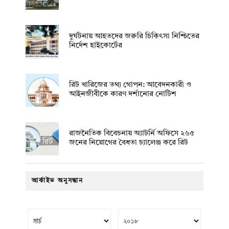
দুর্ঘটনায় আহতদের জরুরি চিকিৎসা নিশ্চিতের
নির্দেশ হাইকোর্টের
রিট খারিজের তথ্য গোপন: আবেদনকারী ও
আইনজীবীকে কারণ দর্শানোর নোটিশ
রাজনৈতিক বিবেচনায় অ‍্যাটর্নি অফিসে ২৬৫
জনের নিয়োগের বৈধতা চ্যালেঞ্জ করে রিট
আর্কাইভ অনুসন্ধান