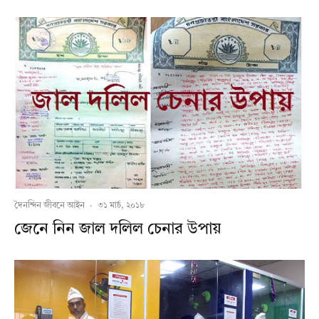
দৈনন্দিন জীবনে আইন
·
৩১ মার্চ, ২০১৮
জেনে নিন জাল দলিল চেনার উপায়