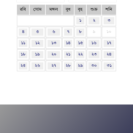
রবি
সোম
মঙ্গল
বুধ
বৃহ
শুক্র
শনি
১
২
৩
৪
৫
৬
৭
৮
৯
১০
১১
১২
১৩
১৪
১৫
১৬
১৭
১৮
১৯
২০
২১
২২
২৩
২৪
২৫
২৬
২৭
২৮
২৯
৩০
৩১