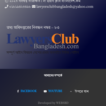
© ২০২৩ সর্বস্বত্ব সংরক্ষিত । ল’ ইয়ার্স ক্লাব বাংলাদেশ.কম
০১৮১৯৪২৫৪৯৮
lawyersclubbangladesh@yahoo.com
তথ‌্য অ‌ধিদপ্ত‌রের নিবন্ধন নম্বর – ৮৩
আমাদের সম্পর্কে
FACEBOOK
YOUTUBE
উপরে যান
Developed by WEBSBD