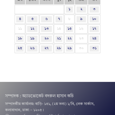
১
২
৩
৪
৫
৬
৭
৮
৯
১০
১১
১২
১৩
১৪
১৫
১৬
১৭
১৮
১৯
২০
২১
২২
২৩
২৪
২৫
২৬
২৭
২৮
২৯
৩০
৩১
সম্পাদক : অ্যাডভোকেট বদরুল হাসান কচি
সম্পাদকীয় কার্যালয়: বাড়ি- ১৫১, (২য় তলা) ১/বি, লেক সার্কাস,
কলাবাগান, ঢাকা – ১২০৫।