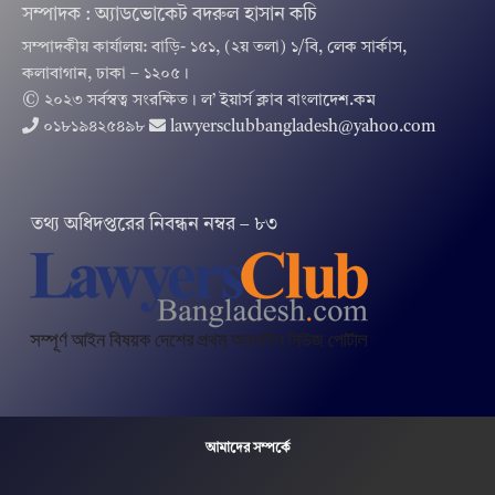
সম্পাদক : অ্যাডভোকেট বদরুল হাসান কচি
সম্পাদকীয় কার্যালয়: বাড়ি- ১৫১, (২য় তলা) ১/বি, লেক সার্কাস,
কলাবাগান, ঢাকা – ১২০৫।
© ২০২৩ সর্বস্বত্ব সংরক্ষিত । ল’ ইয়ার্স ক্লাব বাংলাদেশ.কম
০১৮১৯৪২৫৪৯৮
lawyersclubbangladesh@yahoo.com
তথ‌্য অ‌ধিদপ্ত‌রের নিবন্ধন নম্বর – ৮৩
আমাদের সম্পর্কে