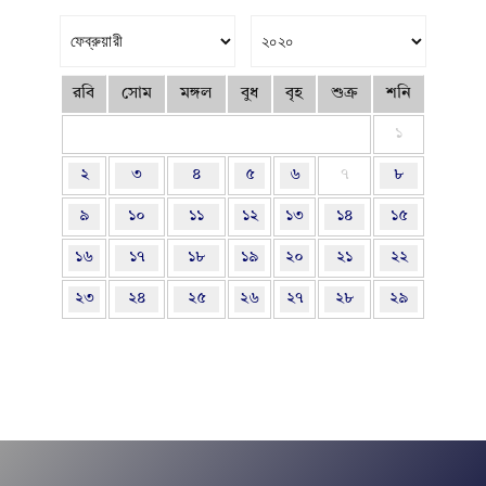
রবি
সোম
মঙ্গল
বুধ
বৃহ
শুক্র
শনি
১
২
৩
৪
৫
৬
৭
৮
৯
১০
১১
১২
১৩
১৪
১৫
১৬
১৭
১৮
১৯
২০
২১
২২
২৩
২৪
২৫
২৬
২৭
২৮
২৯