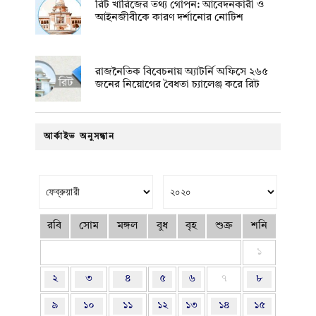
রিট খারিজের তথ্য গোপন: আবেদনকারী ও
আইনজীবীকে কারণ দর্শানোর নোটিশ
রাজনৈতিক বিবেচনায় অ‍্যাটর্নি অফিসে ২৬৫
জনের নিয়োগের বৈধতা চ্যালেঞ্জ করে রিট
আর্কাইভ অনুসন্ধান
রবি
সোম
মঙ্গল
বুধ
বৃহ
শুক্র
শনি
১
২
৩
৪
৫
৬
৭
৮
৯
১০
১১
১২
১৩
১৪
১৫