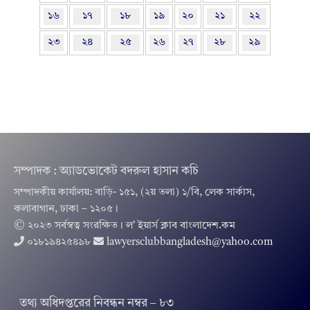
১৬
১৭
১৮
১৯
২০
২১
২২
২৩
২৪
২৫
২৬
২৭
২৮
২৯
সম্পাদক : অ্যাডভোকেট বদরুল হাসান কচি
সম্পাদকীয় কার্যালয়: বাড়ি- ১৫১, (২য় তলা) ১/বি, লেক সার্কাস,
কলাবাগান, ঢাকা – ১২০৫।
© ২০২৩ সর্বস্বত্ব সংরক্ষিত । ল’ ইয়ার্স ক্লাব বাংলাদেশ.কম
০১৮১৯৪২৫৪৯৮
lawyersclubbangladesh@yahoo.com
তথ‌্য অ‌ধিদপ্ত‌রের নিবন্ধন নম্বর – ৮৩