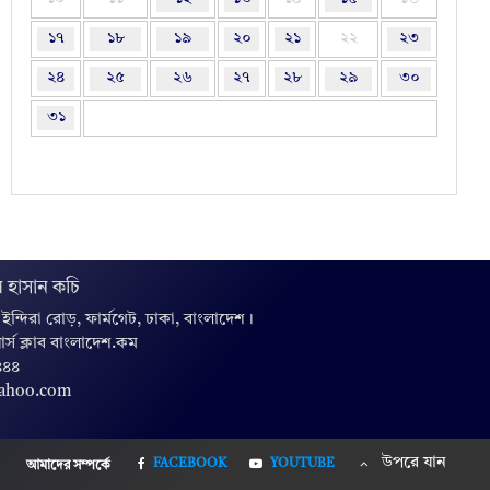
১৭
১৮
১৯
২০
২১
২২
২৩
২৪
২৫
২৬
২৭
২৮
২৯
৩০
৩১
 হাসান কচি
, ইন্দিরা রোড়, ফার্মগেট, ঢাকা, বাংলাদেশ।
়ার্স ক্লাব বাংলাদেশ.কম
৪৪৪
yahoo.com
উপরে যান
FACEBOOK
YOUTUBE
আমাদের সম্পর্কে