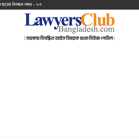
দপ্ত‌রের নিবন্ধন নম্বর – ৮৩