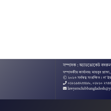
সম্পাদক : অ্যাডভোকেট বদরুল
সম্পাদকীয় কার্যালয়: মাহবুব প্লাজা
© ২০২৩ সর্বস্বত্ব সংরক্ষিত । ল’ ইয
০১৮১৯৪২৫৪৯৮, ০১৮১০ ২৭৪
lawyersclubbangladesh@