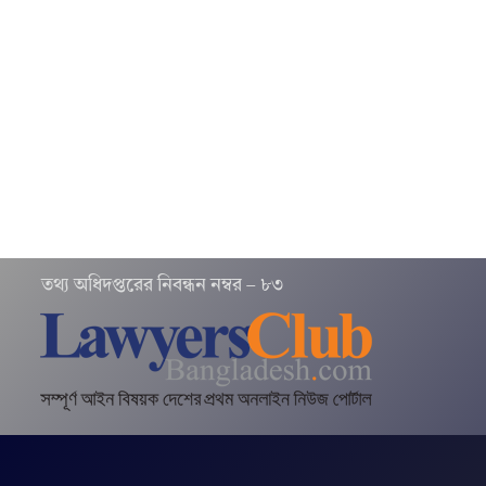
তথ‌্য অ‌ধিদপ্ত‌রের নিবন্ধন নম্বর – ৮৩