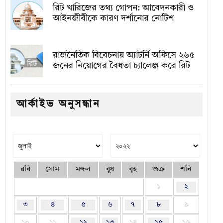
রিট খারিজের তথ্য গোপন: আবেদনকারী ও
আইনজীবীকে কারণ দর্শানোর নোটিশ
রাজনৈতিক বিবেচনায় অ‍্যাটর্নি অফিসে ২৬৫
জনের নিয়োগের বৈধতা চ্যালেঞ্জ করে রিট
আর্কাইভ অনুসন্ধান
রবি
সোম
মঙ্গল
বুধ
বৃহ
শুক্র
শনি
১
২
৩
৪
৫
৬
৭
৮
৯
১০
১১
১২
১৩
১৪
১৫
১৬