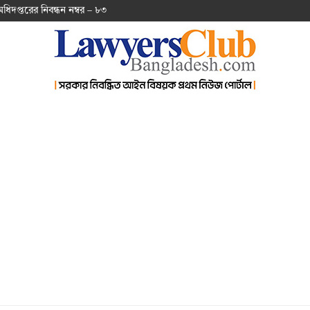
অ‌ধিদপ্ত‌রের নিবন্ধন নম্বর – ৮৩