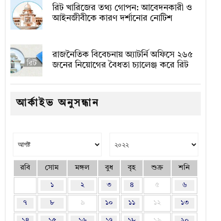
রিট খারিজের তথ্য গোপন: আবেদনকারী ও
আইনজীবীকে কারণ দর্শানোর নোটিশ
রাজনৈতিক বিবেচনায় অ‍্যাটর্নি অফিসে ২৬৫
জনের নিয়োগের বৈধতা চ্যালেঞ্জ করে রিট
আর্কাইভ অনুসন্ধান
রবি
সোম
মঙ্গল
বুধ
বৃহ
শুক্র
শনি
১
২
৩
৪
৫
৬
৭
৮
৯
১০
১১
১২
১৩
১৪
১৫
১৬
১৭
১৮
১৯
২০