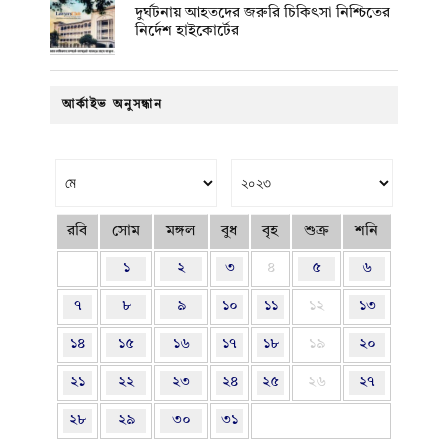
দুর্ঘটনায় আহতদের জরুরি চিকিৎসা নিশ্চিতের
নির্দেশ হাইকোর্টের
আর্কাইভ অনুসন্ধান
রবি
সোম
মঙ্গল
বুধ
বৃহ
শুক্র
শনি
১
২
৩
৪
৫
৬
৭
৮
৯
১০
১১
১২
১৩
১৪
১৫
১৬
১৭
১৮
১৯
২০
২১
২২
২৩
২৪
২৫
২৬
২৭
২৮
২৯
৩০
৩১