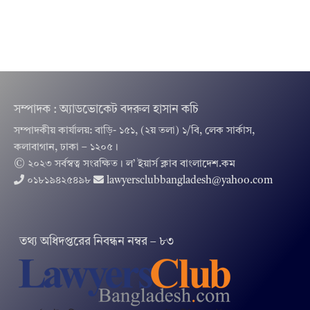
সম্পাদক : অ্যাডভোকেট বদরুল হাসান কচি
সম্পাদকীয় কার্যালয়: বাড়ি- ১৫১, (২য় তলা) ১/বি, লেক সার্কাস,
কলাবাগান, ঢাকা – ১২০৫।
© ২০২৩ সর্বস্বত্ব সংরক্ষিত । ল’ ইয়ার্স ক্লাব বাংলাদেশ.কম
০১৮১৯৪২৫৪৯৮
lawyersclubbangladesh@yahoo.com
তথ‌্য অ‌ধিদপ্ত‌রের নিবন্ধন নম্বর – ৮৩