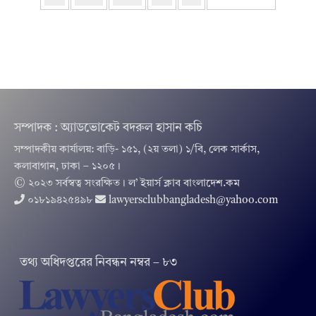
সম্পাদক : অ্যাডভোকেট বদরুল হাসান কচি
সম্পাদকীয় কার্যালয়: বাড়ি- ১৫১, (২য় তলা) ১/বি, লেক সার্কাস,
কলাবাগান, ঢাকা – ১২০৫।
© ২০২৩ সর্বস্বত্ব সংরক্ষিত । ল’ ইয়ার্স ক্লাব বাংলাদেশ.কম
০১৮১৯৪২৫৪৯৮
lawyersclubbangladesh@yahoo.com
তথ‌্য অ‌ধিদপ্ত‌রের নিবন্ধন নম্বর – ৮৩