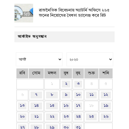
রাজনৈতিক বিবেচনায় অ‍্যাটর্নি অফিসে ২৬৫
জনের নিয়োগের বৈধতা চ্যালেঞ্জ করে রিট
আর্কাইভ অনুসন্ধান
রবি
সোম
মঙ্গল
বুধ
বৃহ
শুক্র
শনি
১
২
৩
৪
৫
৬
৭
৮
৯
১০
১১
১২
১৩
১৪
১৫
১৬
১৭
১৮
১৯
২০
২১
২২
২৩
২৪
২৫
২৬
২৭
২৮
২৯
৩০
৩১