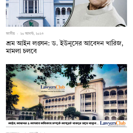
জাতীয়
·
২০ আগস্ট, ২০২৩
শ্রম আইন লঙ্ঘন: ড. ইউনূসের আবেদন খারিজ,
মামলা চলবে