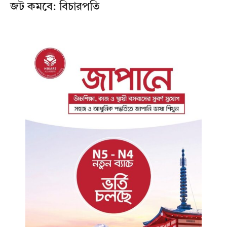
জট কমবে: বিচারপতি