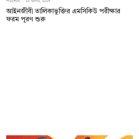
পড়াশোনা
·
২০ আগস্ট, ২০২৩
আইনজীবী তালিকাভুক্তির এমসিকিউ পরীক্ষার
ফরম পূরণ শুরু