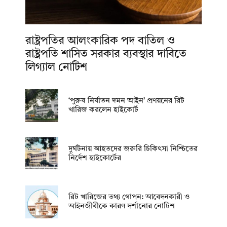
রাষ্ট্রপতির আলংকারিক পদ বাতিল ও
রাষ্ট্রপতি শাসিত সরকার ব্যবস্থার দাবিতে
লিগ্যাল নোটিশ
‘পুরুষ নির্যাতন দমন আইন’ প্রণয়নের রিট
খারিজ করলেন হাইকোর্ট
দুর্ঘটনায় আহতদের জরুরি চিকিৎসা নিশ্চিতের
নির্দেশ হাইকোর্টের
রিট খারিজের তথ্য গোপন: আবেদনকারী ও
আইনজীবীকে কারণ দর্শানোর নোটিশ