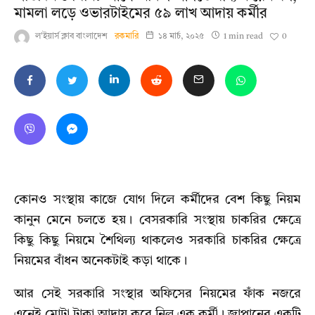
মামলা লড়ে ওভারটাইমের ৫৯ লাখ আদায় কর্মীর
0
ল'ইয়ার্স ক্লাব বাংলাদেশ
রকমারি
১৪ মার্চ, ২০২৫
1 min read
কোনও সংস্থায় কাজে যোগ দিলে কর্মীদের বেশ কিছু নিয়ম
কানুন মেনে চলতে হয়। বেসরকারি সংস্থায় চাকরির ক্ষেত্রে
কিছু কিছু নিয়মে শৈথিল্য থাকলেও সরকারি চাকরির ক্ষেত্রে
নিয়মের বাঁধন অনেকটাই কড়া থাকে।
আর সেই সরকারি সংস্থার অফিসের নিয়মের ফাঁক নজরে
এনেই মোটা টাকা আদায় করে নিল এক কর্মী। জাপানের একটি