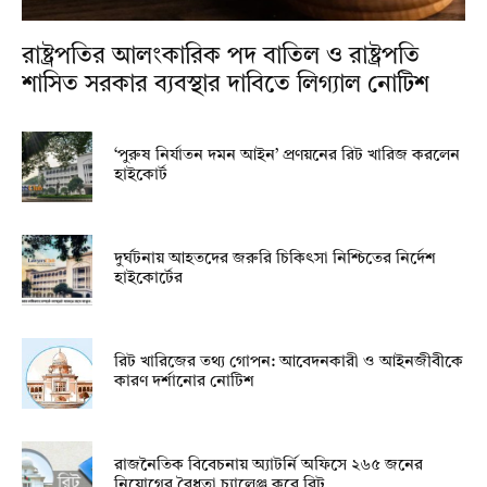
রাষ্ট্রপতির আলংকারিক পদ বাতিল ও রাষ্ট্রপতি
শাসিত সরকার ব্যবস্থার দাবিতে লিগ্যাল নোটিশ
‘পুরুষ নির্যাতন দমন আইন’ প্রণয়নের রিট খারিজ করলেন
হাইকোর্ট
দুর্ঘটনায় আহতদের জরুরি চিকিৎসা নিশ্চিতের নির্দেশ
হাইকোর্টের
রিট খারিজের তথ্য গোপন: আবেদনকারী ও আইনজীবীকে
কারণ দর্শানোর নোটিশ
রাজনৈতিক বিবেচনায় অ‍্যাটর্নি অফিসে ২৬৫ জনের
নিয়োগের বৈধতা চ্যালেঞ্জ করে রিট