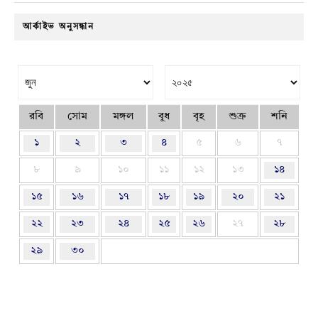
আর্কাইভ অনুসন্ধান
রবি
সোম
মঙ্গল
বুধ
বৃহ
শুক্র
শনি
১
২
৩
৪
৫
৬
৭
৮
৯
১০
১১
১২
১৩
১৪
১৫
১৬
১৭
১৮
১৯
২০
২১
২২
২৩
২৪
২৫
২৬
২৭
২৮
২৯
৩০