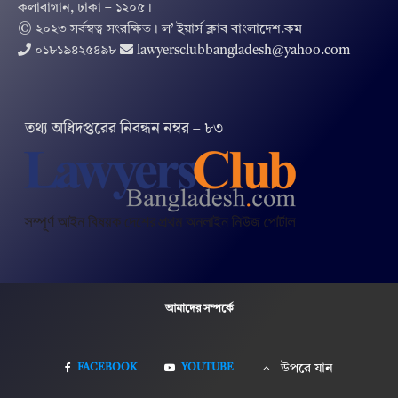
কলাবাগান, ঢাকা – ১২০৫।
© ২০২৩ সর্বস্বত্ব সংরক্ষিত । ল’ ইয়ার্স ক্লাব বাংলাদেশ.কম
০১৮১৯৪২৫৪৯৮
lawyersclubbangladesh@yahoo.com
তথ‌্য অ‌ধিদপ্ত‌রের নিবন্ধন নম্বর – ৮৩
আমাদের সম্পর্কে
FACEBOOK
YOUTUBE
উপরে যান