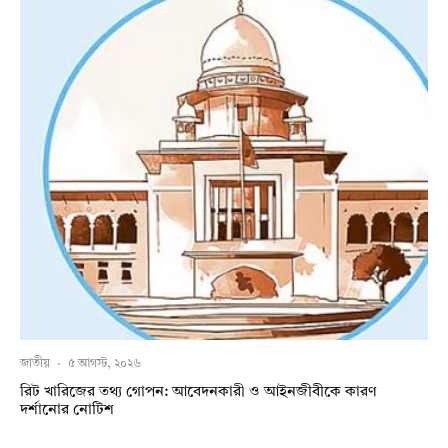
জাতীয়
·
৫ আগস্ট, ২০২৬
রিট খারিজের তথ্য গোপন: আবেদনকারী ও আইনজীবীকে কারণ
দর্শানোর নোটিশ