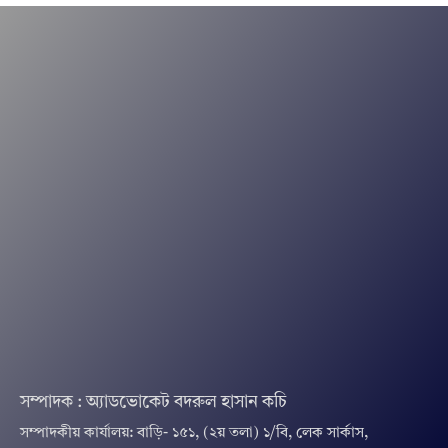
সম্পাদক : অ্যাডভোকেট বদরুল হাসান কচি
সম্পাদকীয় কার্যালয়: বাড়ি- ১৫১, (২য় তলা) ১/বি, লেক সার্কাস,