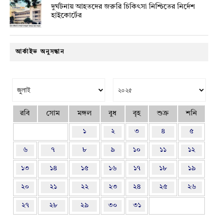
দুর্ঘটনায় আহতদের জরুরি চিকিৎসা নিশ্চিতের নির্দেশ
হাইকোর্টের
আর্কাইভ অনুসন্ধান
রবি
সোম
মঙ্গল
বুধ
বৃহ
শুক্র
শনি
১
২
৩
৪
৫
৬
৭
৮
৯
১০
১১
১২
১৩
১৪
১৫
১৬
১৭
১৮
১৯
২০
২১
২২
২৩
২৪
২৫
২৬
২৭
২৮
২৯
৩০
৩১