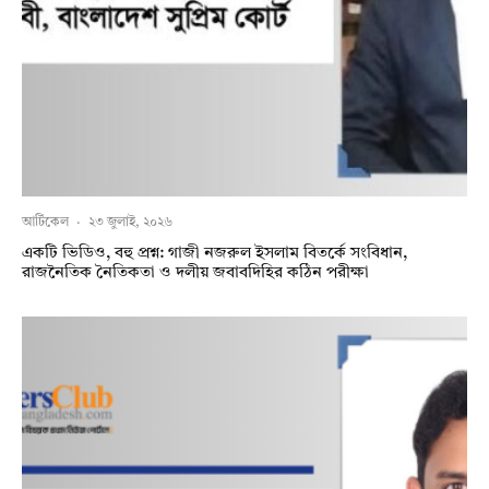
আর্টিকেল
·
২৩ জুলাই, ২০২৬
একটি ভিডিও, বহু প্রশ্ন: গাজী নজরুল ইসলাম বিতর্কে সংবিধান,
রাজনৈতিক নৈতিকতা ও দলীয় জবাবদিহির কঠিন পরীক্ষা