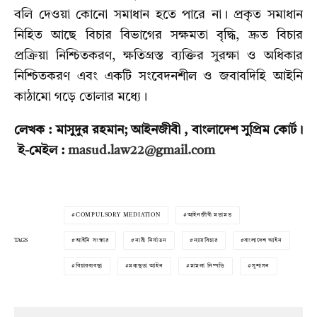
বলি দেওয়া কোনো সমাধান হতে পারে না। প্রকৃত সমাধান
নিহিত আছে বিচার বিভাগের সক্ষমতা বৃদ্ধি, দ্রুত বিচার
প্রক্রিয়া নিশ্চিতকরণ, ক্ষতিগ্রস্ত ব্যক্তির সুরক্ষা ও অধিকার
নিশ্চিতকরণ এবং একটি সংবেদনশীল ও জবাবদিহি আইনি
কাঠামো গড়ে তোলার মধ্যে।
লেখক : মাসুদুর রহমান; আইনজীবী , বাংলাদেশ সুপ্রিম কোর্ট।
ই-মেইল :
masud.law22@gmail.com
COMPULSORY MEDIATION
আইনজীবী মতামত
TAGS
আইনি সংস্কার
নারী নির্যাতন
ন্যায়বিচার
বাংলাদেশ আইন
বিচারব্যবস্থা
মধ্যস্থতা আইন
মামলা নিষ্পত্তি
সুশাসন