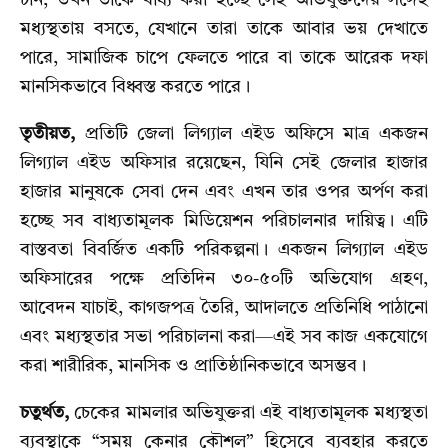
চান, তখন তাকে বাধ্য করা হচ্ছে সেই অভিযুক্তদের সঙ্গেই
মধ্যস্থতায় বসতে, যেখানে তারা তাকে আবার ভয় দেখাতে
পারে, সামাজিক চাপে ফেলতে পারে বা তাকে আরেক দফা
মানসিকভাবে বিধ্বস্ত করতে পারে।
তৃতীয়ত,
প্রতিটি জেলা লিগ্যাল এইড অফিসে মাত্র একজন
লিগ্যাল এইড অফিসার রয়েছেন, যিনি সেই জেলার হাজার
হাজার মানুষকে সেবা দেন এবং এখন তার ওপর অর্পণ করা
হচ্ছে সব বাধ্যতামূলক মিডিয়েশন পরিচালনার দায়িত্ব। এটি
বাস্তবতা বিবর্জিত একটি পরিকল্পনা। একজন লিগ্যাল এইড
অফিসারের পক্ষে প্রতিদিন ৩০-৫০টি অভিযোগ গ্রহণ,
আবেদন যাচাই, কাগজপত্র তৈরি, আদালতে প্রতিনিধি পাঠানো
এবং মধ্যস্থতার সভা পরিচালনা করা—এই সব কাজ একযোগে
করা শারীরিক, মানসিক ও প্রাতিষ্ঠানিকভাবে অসম্ভব।
চতুর্থত,
চেকের মামলার অভিযুক্তরা এই বাধ্যতামূলক মধ্যস্থতা
ব্যবস্থাকে “সময় কেনার কৌশল” হিসেবে ব্যবহার করতে