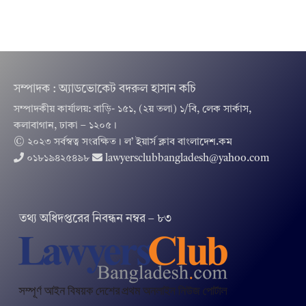
সম্পাদক : অ্যাডভোকেট বদরুল হাসান কচি
সম্পাদকীয় কার্যালয়: বাড়ি- ১৫১, (২য় তলা) ১/বি, লেক সার্কাস,
কলাবাগান, ঢাকা – ১২০৫।
© ২০২৩ সর্বস্বত্ব সংরক্ষিত । ল’ ইয়ার্স ক্লাব বাংলাদেশ.কম
০১৮১৯৪২৫৪৯৮
lawyersclubbangladesh@yahoo.com
তথ‌্য অ‌ধিদপ্ত‌রের নিবন্ধন নম্বর – ৮৩