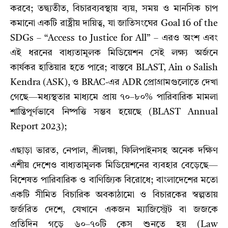
করবে; তদ্ব্যতীত, বিচারব্যবস্থায় ব্যয়, সময় ও মানসিক চাপ
কমানো একটি রাষ্ট্রীয় দায়িত্ব, যা জাতিসংঘের Goal 16 of the
SDGs – “Access to Justice for All” – এরও অংশ এবং
এই ধরনের বাধ্যতামূলক মিডিয়েশন সেই লক্ষ্য অর্জনে
কার্যকর হাতিয়ার হতে পারে; বাস্তবে BLAST, Ain o Salish
Kendra (ASK), ও BRAC-এর ADR প্রোগ্রামগুলোতে দেখা
গেছে—মধ্যস্থতার মাধ্যমে প্রায় ৭০–৮০% পারিবারিক মামলা
শান্তিপূর্ণভাবে নিষ্পত্তি সম্ভব হয়েছে (BLAST Annual
Report 2023);
এছাড়া ভারত, নেপাল, শ্রীলঙ্কা, ফিলিপাইনসহ অনেক দক্ষিণ
এশীয় দেশেও বাধ্যতামূলক মিডিয়েশনের ব্যবহার বেড়েছে—
বিশেষত পারিবারিক ও বাণিজ্যিক বিরোধে; বাংলাদেশের মতো
একটি সীমিত বিচারিক অবকাঠামো ও বিচারকের স্বল্পতায়
জর্জরিত দেশে, যেখানে একজন ম্যাজিস্ট্রেট বা জজকে
প্রতিদিন গড়ে ৬০–৭০টি কেস শুনতে হয় (Law