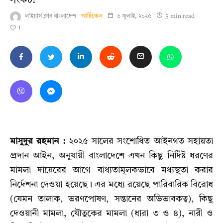
সংকট?
ল'ইয়ার্স ক্লাব বাংলাদেশ
আর্টিকেল
৬ জুলাই, ২০২৫
5 min read
1
মাসুদুর রহমান :
২০২৫ সালের সংশোধিত আইনগত সহায়তা
প্রদান আইন, অনুযায়ী বাংলাদেশে এখন কিছু নির্দিষ্ট ধরণের
মামলা দায়েরের আগে বাধ্যতামূলকভাবে মধ্যস্থতা করার
নির্দেশনা দেওয়া হয়েছে। এর মধ্যে রয়েছে পারিবারিক বিরোধ
(যেমন তালাক, ভরণপোষণ, সন্তানের অভিভাবকত্ব), কিছু
দেওয়ানী মামলা, যৌতুকের মামলা (ধারা ৩ ও ৪), নারী ও