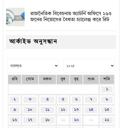
রাজনৈতিক বিবেচনায় অ‍্যাটর্নি অফিসে ২৬৫
জনের নিয়োগের বৈধতা চ্যালেঞ্জ করে রিট
আর্কাইভ অনুসন্ধান
রবি
সোম
মঙ্গল
বুধ
বৃহ
শুক্র
শনি
১
২
৩
৪
৫
৬
৭
৮
৯
১০
১১
১২
১৩
১৪
১৫
১৬
১৭
১৮
১৯
২০
২১
২২