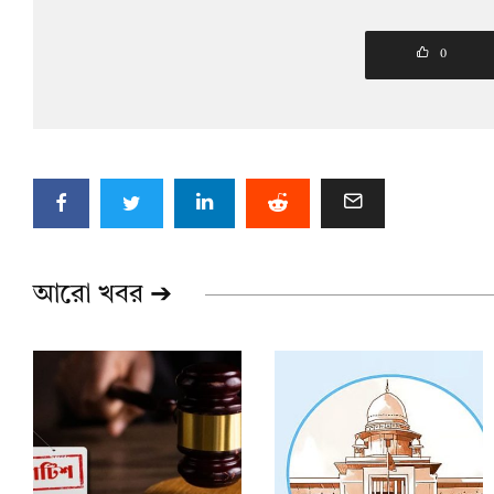
0
আরো খবর ➔