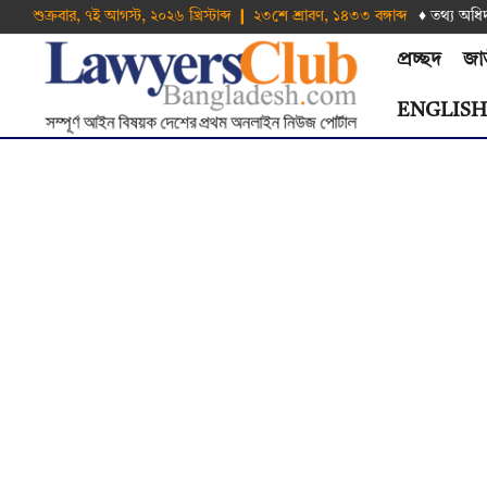
শুক্রবার, ৭ই আগস্ট, ২০২৬ খ্রিস্টাব্দ ❙ ২৩শে শ্রাবণ, ১৪৩৩ বঙ্গাব্দ
♦ তথ‌্য অ‌ধি
প্রচ্ছদ
জা
ENGLIS