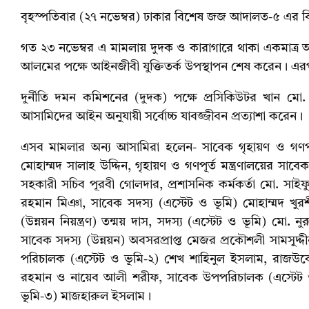
বৃহস্পতিবার (২৭ নভেম্বর) ঢাকার বিশেষ জজ আদালত-৫ এর বিচ
গত ২৩ নভেম্বর এ মামলায় দুদক ও কারাগারে থাকা একমাত্র আ
আলমের পক্ষে আইনজীবী যুক্তিতর্ক উপস্থাপন শেষ করেন। এরপ
দুর্নীতি দমন কমিশনের (দুদক) পক্ষে প্রসিকিউটর খান মো
আসামিদের আইন অনুযায়ী সর্বোচ্চ যাবজ্জীবন প্রত্যাশা করেন।
এসব মামলার অন্য আসামিরা হলেন- সাবেক গৃহায়ণ ও গণপূর্ত প
মোহাম্মদ সালাহ উদ্দিন, গৃহায়ণ ও গণপূর্ত মন্ত্রণালয়ের সাব
সহকারী সচিব পূরবী গোলদার, প্রশাসনিক কর্মকর্তা মো. স
রহমান মিঞা, সাবেক সদস্য (এস্টেট ও ভূমি) মোহাম্মদ খ
(উন্নয়ন নিয়ন্ত্রণ) তন্ময় দাস, সদস্য (এস্টেট ও ভূমি) মো. 
সাবেক সদস্য (উন্নয়ন) অবসরপ্রাপ্ত মেজর প্রকৌশলী সামসুদ্দ
পরিচালক (এস্টেট ও ভূমি-২) শেখ শাহিনুল ইসলাম, রাজউক
রহমান ও নায়েব আলী শরীফ, সাবেক উপপরিচালক (এস্টেট 
ভূমি-৩) মাজহারুল ইসলাম।