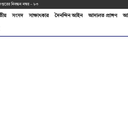
দপ্ত‌রের নিবন্ধন নম্বর – ৮৩
তীয়
সংসদ
সাক্ষাৎকার
দৈনন্দিন আইন
আদালত প্রাঙ্গণ
আর
H