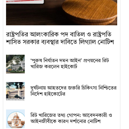
রাষ্ট্রপতির আলংকারিক পদ বাতিল ও রাষ্ট্রপতি
শাসিত সরকার ব্যবস্থার দাবিতে লিগ্যাল নোটিশ
‘পুরুষ নির্যাতন দমন আইন’ প্রণয়নের রিট
খারিজ করলেন হাইকোর্ট
দুর্ঘটনায় আহতদের জরুরি চিকিৎসা নিশ্চিতের
নির্দেশ হাইকোর্টের
রিট খারিজের তথ্য গোপন: আবেদনকারী ও
আইনজীবীকে কারণ দর্শানোর নোটিশ