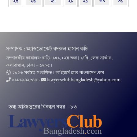
২৫
২৬
২৭
২৮
২৯
৩০
৩১
সম্পাদক : অ্যাডভোকেট বদরুল হাসান কচি
সম্পাদকীয় কার্যালয়: বাড়ি- ১৫১, (২য় তলা) ১/বি, লেক সার্কাস,
কলাবাগান, ঢাকা – ১২০৫।
© ২০২৩ সর্বস্বত্ব সংরক্ষিত । ল’ ইয়ার্স ক্লাব বাংলাদেশ.কম
০১৮১৯৪২৫৪৯৮
lawyersclubbangladesh@yahoo.com
তথ‌্য অ‌ধিদপ্ত‌রের নিবন্ধন নম্বর – ৮৩