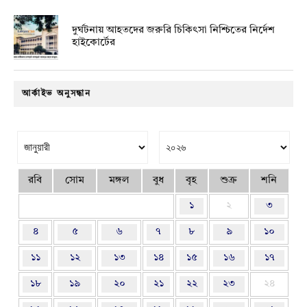
দুর্ঘটনায় আহতদের জরুরি চিকিৎসা নিশ্চিতের নির্দেশ
হাইকোর্টের
আর্কাইভ অনুসন্ধান
রবি
সোম
মঙ্গল
বুধ
বৃহ
শুক্র
শনি
১
২
৩
৪
৫
৬
৭
৮
৯
১০
১১
১২
১৩
১৪
১৫
১৬
১৭
১৮
১৯
২০
২১
২২
২৩
২৪