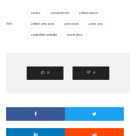
কারাদণ্ড
কোতোয়ালি থানা
বরিশাল মহানগর
TAGS
বরিশাল মাদক মামলা
মাদক মামলা
মাদক সেবন
মেট্রোপলিটন ম্যাজিস্ট্রেট
সামারি ট্রায়াল
0
0