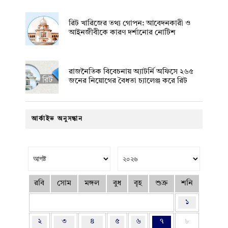
রিট খারিজের তথ্য গোপন: আবেদনকারী ও
আইনজীবীকে কারণ দর্শানোর নোটিশ
রাজনৈতিক বিবেচনায় অ‍্যাটর্নি অফিসে ২৬৫
জনের নিয়োগের বৈধতা চ্যালেঞ্জ করে রিট
আর্কাইভ অনুসন্ধান
রবি
সোম
মঙ্গল
বুধ
বৃহ
শুক্র
শনি
১
২
৩
৪
৫
৬
৭
৮