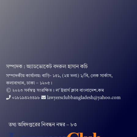
সম্পাদক : অ্যাডভোকেট বদরুল হাসান কচি
সম্পাদকীয় কার্যালয়: বাড়ি- ১৫১, (২য় তলা) ১/বি, লেক সার্কাস,
কলাবাগান, ঢাকা – ১২০৫।
© ২০২৩ সর্বস্বত্ব সংরক্ষিত । ল’ ইয়ার্স ক্লাব বাংলাদেশ.কম
০১৮১৯৪২৫৪৯৮
lawyersclubbangladesh@yahoo.com
তথ‌্য অ‌ধিদপ্ত‌রের নিবন্ধন নম্বর – ৮৩