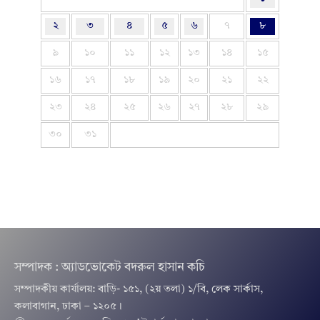
২
৩
৪
৫
৬
৭
৮
৯
১০
১১
১২
১৩
১৪
১৫
১৬
১৭
১৮
১৯
২০
২১
২২
২৩
২৪
২৫
২৬
২৭
২৮
২৯
৩০
৩১
সম্পাদক : অ্যাডভোকেট বদরুল হাসান কচি
সম্পাদকীয় কার্যালয়: বাড়ি- ১৫১, (২য় তলা) ১/বি, লেক সার্কাস,
কলাবাগান, ঢাকা – ১২০৫।