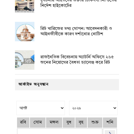
দুর্ঘটনায় আহতদের জরুরি চিকিৎসা নিশ্চিতের
নির্দেশ হাইকোর্টের
রিট খারিজের তথ্য গোপন: আবেদনকারী ও
আইনজীবীকে কারণ দর্শানোর নোটিশ
রাজনৈতিক বিবেচনায় অ‍্যাটর্নি অফিসে ২৬৫
জনের নিয়োগের বৈধতা চ্যালেঞ্জ করে রিট
আর্কাইভ অনুসন্ধান
রবি
সোম
মঙ্গল
বুধ
বৃহ
শুক্র
শনি
১