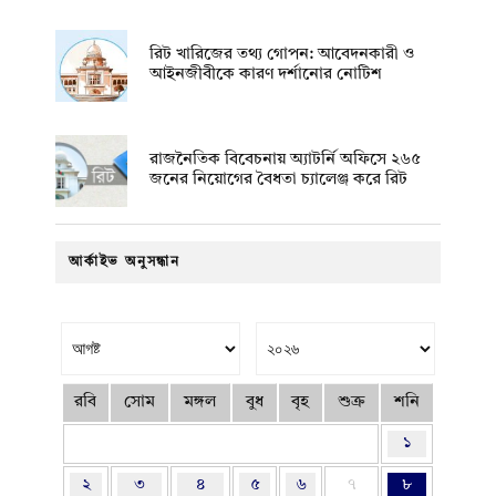
রিট খারিজের তথ্য গোপন: আবেদনকারী ও
আইনজীবীকে কারণ দর্শানোর নোটিশ
রাজনৈতিক বিবেচনায় অ‍্যাটর্নি অফিসে ২৬৫
জনের নিয়োগের বৈধতা চ্যালেঞ্জ করে রিট
আর্কাইভ অনুসন্ধান
রবি
সোম
মঙ্গল
বুধ
বৃহ
শুক্র
শনি
১
২
৩
৪
৫
৬
৭
৮