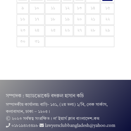
৯
১০
১১
১২
১৩
১৪
১৫
১৬
১৭
১৮
১৯
২০
২১
২২
২৩
২৪
২৫
২৬
২৭
২৮
২৯
৩০
৩১
সম্পাদক : অ্যাডভোকেট বদরুল হাসান কচি
সম্পাদকীয় কার্যালয়: বাড়ি- ১৫১, (২য় তলা) ১/বি, লেক সার্কাস,
কলাবাগান, ঢাকা – ১২০৫।
© ২০২৩ সর্বস্বত্ব সংরক্ষিত । ল’ ইয়ার্স ক্লাব বাংলাদেশ.কম
০১৮১৯৪২৫৪৯৮
lawyersclubbangladesh@yahoo.com