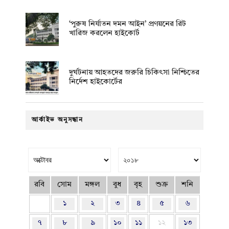
‘পুরুষ নির্যাতন দমন আইন’ প্রণয়নের রিট
খারিজ করলেন হাইকোর্ট
দুর্ঘটনায় আহতদের জরুরি চিকিৎসা নিশ্চিতের
নির্দেশ হাইকোর্টের
আর্কাইভ অনুসন্ধান
রবি
সোম
মঙ্গল
বুধ
বৃহ
শুক্র
শনি
১
২
৩
৪
৫
৬
৭
৮
৯
১০
১১
১২
১৩