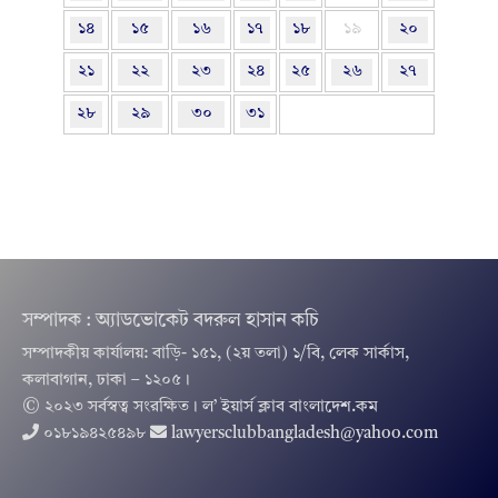
১৪
১৫
১৬
১৭
১৮
১৯
২০
২১
২২
২৩
২৪
২৫
২৬
২৭
২৮
২৯
৩০
৩১
সম্পাদক : অ্যাডভোকেট বদরুল হাসান কচি
সম্পাদকীয় কার্যালয়: বাড়ি- ১৫১, (২য় তলা) ১/বি, লেক সার্কাস,
কলাবাগান, ঢাকা – ১২০৫।
© ২০২৩ সর্বস্বত্ব সংরক্ষিত । ল’ ইয়ার্স ক্লাব বাংলাদেশ.কম
০১৮১৯৪২৫৪৯৮
lawyersclubbangladesh@yahoo.com