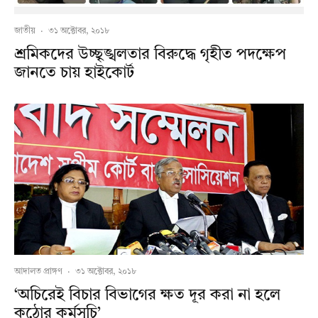
জাতীয়
·
৩১ অক্টোবর, ২০১৮
শ্রমিকদের উচ্ছৃঙ্খলতার বিরুদ্ধে গৃহীত পদক্ষেপ
জানতে চায় হাইকোর্ট
আদালত প্রাঙ্গণ
·
৩১ অক্টোবর, ২০১৮
‘অচিরেই বিচার বিভাগের ক্ষত দূর করা না হলে
কঠোর কর্মসূচি’