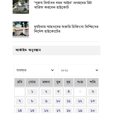
‘পুরুষ নির্যাতন দমন আইন’ প্রণয়নের রিট
খারিজ করলেন হাইকোর্ট
দুর্ঘটনায় আহতদের জরুরি চিকিৎসা নিশ্চিতের
নির্দেশ হাইকোর্টের
আর্কাইভ অনুসন্ধান
রবি
সোম
মঙ্গল
বুধ
বৃহ
শুক্র
শনি
১
২
৩
৪
৫
৬
৭
৮
৯
১০
১১
১২
১৩
১৪
১৫
১৬
১৭
১৮
১৯
২০