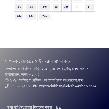
২১
২২
২৩
২৪
২৫
২৬
২৭
২৮
২৯
৩০
সম্পাদক : অ্যাডভোকেট বদরুল হাসান কচি
সম্পাদকীয় কার্যালয়: বাড়ি- ১৫১, (২য় তলা) ১/বি, লেক সার্কাস,
কলাবাগান, ঢাকা – ১২০৫।
© ২০২৩ সর্বস্বত্ব সংরক্ষিত । ল’ ইয়ার্স ক্লাব বাংলাদেশ.কম
০১৮১৯৪২৫৪৯৮
lawyersclubbangladesh@yahoo.com
তথ‌্য অ‌ধিদপ্ত‌রের নিবন্ধন নম্বর – ৮৩