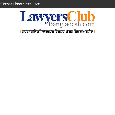
অ‌ধিদপ্ত‌রের নিবন্ধন নম্বর – ৮৩