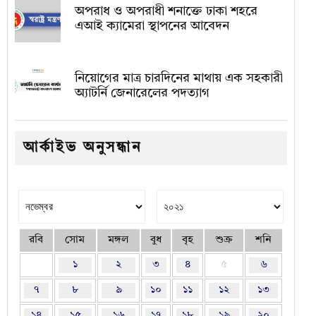
অপরাধ ও অপরাধী শনাক্তে ঢাকা শহরে
এআই ক্যামেরা স্থাপনের আবেদন
নিয়োগের মাত্র চারদিনের মাথায় এক সহকারী
অ্যাটর্নি জেনারেলের পদত্যাগ
আর্কাইভ অনুসন্ধান
রবি
সোম
মঙ্গল
বুধ
বৃহ
শুক্র
শনি
১
২
৩
৪
৫
৬
৭
৮
৯
১০
১১
১২
১৩
১৪
১৫
১৬
১৭
১৮
১৯
২০