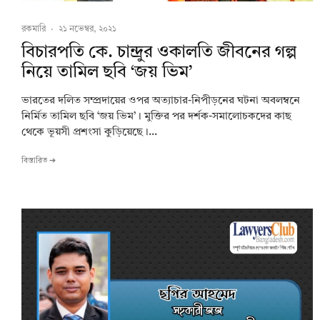
রকমারি
·
২১ নভেম্বর, ২০২১
বিচারপতি কে. চান্দ্রুর ওকালতি জীবনের গল্প
নিয়ে তামিল ছবি ‘জয় ভিম’
ভারতের দলিত সম্প্রদায়ের ওপর অত্যাচার-নিপীড়নের ঘটনা অবলম্বনে
নির্মিত তামিল ছবি ‘জয় ভিম’। মুক্তির পর দর্শক-সমালোচকদের কাছ
থেকে ভূয়সী প্রশংসা কুড়িয়েছে।...
বিস্তারিত ➔