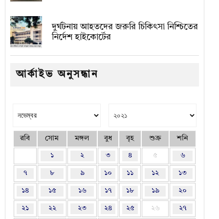
দুর্ঘটনায় আহতদের জরুরি চিকিৎসা নিশ্চিতের
নির্দেশ হাইকোর্টের
আর্কাইভ অনুসন্ধান
রবি
সোম
মঙ্গল
বুধ
বৃহ
শুক্র
শনি
১
২
৩
৪
৫
৬
৭
৮
৯
১০
১১
১২
১৩
১৪
১৫
১৬
১৭
১৮
১৯
২০
২১
২২
২৩
২৪
২৫
২৬
২৭