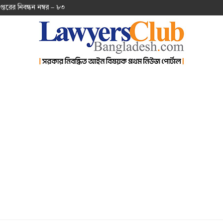
প্ত‌রের নিবন্ধন নম্বর – ৮৩