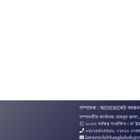
সম্পাদক : অ্যাডভোকেট বদরুল
সম্পাদকীয় কার্যালয়: মাহবুব প্লাজা
© ২০২৩ সর্বস্বত্ব সংরক্ষিত । ল’ ইয
০১৮১৯৪২৫৪৯৮, ০১৮১০ ২৭৪
lawyersclubbangladesh@