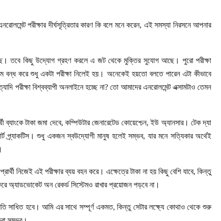
লমেন্ট পরীক্ষার দীর্ঘসূত্রিতার কারণ কি বলে মনে করেন, এই সমস্যা নিরসনে আপনার
েছে। তবে কিছু উদ্যোগ গ্রহণ করলে এ জট থেকে মুক্তির সুযোগ আছে। পুরো পরীক্ষা
্সাম বন্ধ করে শুধু একটা পরীক্ষা নিলেই হয়। অনেকেই হয়তো বলতে পারেন এটা কীভাবে
দি পরীক্ষা বিশ্বব্যাপী অনলাইনে হচ্ছে না? তো আমাদের এনরোলমেন্ট এক্সামটাও তেমন
 ব্যাংকে টাকা জমা দেবে, কম্পিউটার জেনারেটেড কোয়েশ্চেন, ইউ অ্যানসার। টেক দ্যা
ার্ট প্র্যাকটিস। শুধু একজন স্বউদ্যোগী মানুষ হলেই সম্ভব, যার মনে সত্যিকার অর্থেই
।
ার্থী নিজেই এই পরীক্ষার ব্যয় বহন করে। এক্ষেত্রে টাকা না হয় কিছু বেশি যাবে, কিন্তু
করে অ্যাডভোকেট অন রেকর্ড সিস্টেমও রাখার প্রয়োজন পড়বে না।
্নতি সাধিত হবে। আমি এর সাথে সম্পূর্ণ একমত, কিন্তু সেটার লক্ষ্যে কোথাও থেকে শুরু
করা সম্ভব।