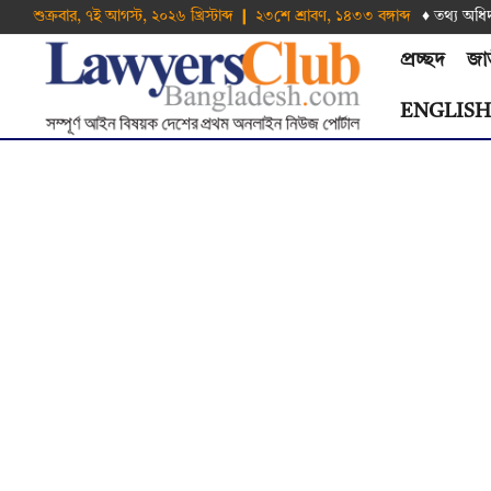
শুক্রবার, ৭ই আগস্ট, ২০২৬ খ্রিস্টাব্দ ❙ ২৩শে শ্রাবণ, ১৪৩৩ বঙ্গাব্দ
♦ তথ‌্য অ‌ধি
প্রচ্ছদ
জা
ENGLIS