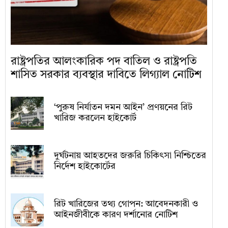
রাষ্ট্রপতির আলংকারিক পদ বাতিল ও রাষ্ট্রপতি
শাসিত সরকার ব্যবস্থার দাবিতে লিগ্যাল নোটিশ
‘পুরুষ নির্যাতন দমন আইন’ প্রণয়নের রিট
খারিজ করলেন হাইকোর্ট
দুর্ঘটনায় আহতদের জরুরি চিকিৎসা নিশ্চিতের
নির্দেশ হাইকোর্টের
রিট খারিজের তথ্য গোপন: আবেদনকারী ও
আইনজীবীকে কারণ দর্শানোর নোটিশ