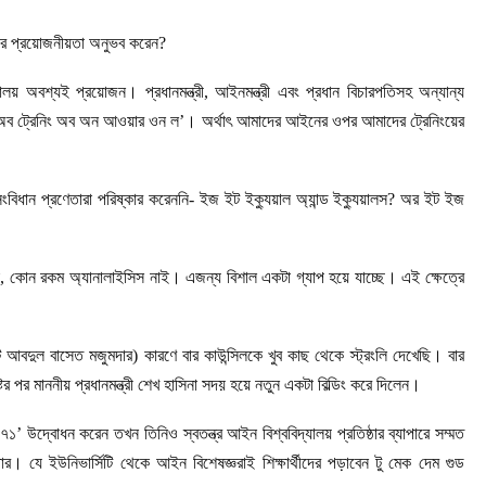
লয়ের প্রয়োজনীয়তা অনুভব করেন?
ালয় অবশ্যই প্রয়োজন। প্রধানমন্ত্রী, আইনমন্ত্রী এবং প্রধান বিচারপতিসহ অন্যান্য
াক অব ট্রেনিং অব অন আওয়ার ওন ল’। অর্থাৎ আমাদের আইনের ওপর আমাদের ট্রেনিংয়ের
সংবিধান প্রণেতারা পরিষ্কার করেননি- ইজ ইট ইক্যুয়াল অ্যান্ড ইক্যুয়ালস? অর ইট ইজ
, কোন রকম অ্যানালাইসিস নাই। এজন্য বিশাল একটা গ্যাপ হয়ে যাচ্ছে। এই ক্ষেত্রে
আবদুল বাসেত মজুমদার) কারণে বার কাউন্সিলকে খুব কাছ থেকে স্ট্রংলি দেখেছি। বার
র পর মাননীয় প্রধানমন্ত্রী শেখ হাসিনা সদয় হয়ে নতুন একটা বিল্ডিং করে দিলেন।
য়-৭১’ উদ্বোধন করেন তখন তিনিও স্বতন্ত্র আইন বিশ্ববিদ্যালয় প্রতিষ্ঠার ব্যাপারে সম্মত
র। যে ইউনিভার্সিটি থেকে আইন বিশেষজ্ঞরাই শিক্ষার্থীদের পড়াবেন টু মেক দেম গুড