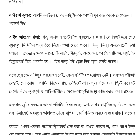
ল’ইয়ার্স।
ল’ইয়ার্স ক্লাব:
আপনি বলছিলেন, বার কাউন্সিলকে আপনি খুব কাছ থেকে দেখেছেন। এনরো
পরামর্শ কি?
সাঈদ আহমেদ রাজা:
কিছু অ্যাডমিনিস্ট্রেটিভ প্রবলেমের কারণে সেশনজট হয়ে গ
ব্যবস্থা ডিজিটাল পদ্ধতিতে নিয়ে যাওয়া যেতে পারে। ভিন্ন ভিন্ন এনরোলমেন্ট এক
সম্ভব। তাদের উদ্দেশে বলবো, জিআরই, জিম্যাট, টোয়েফল, আইইএলটিএস, স্যাট ইত্যা
স্ট্যান্ডার্ডে নিয়ে গেলেই হয়। এটার জন্য ইউ ডোন্ট নিড অ্যা রকেট সাইন্স।
এক্ষেত্রে তেমন কিছুর প্রয়োজন নেই, কোন কমিটিও প্রয়োজন নেই। একজন পরীক্ষার্থী
রেজাল্ট, গো হোম। পরদিন নিজের নাম, রেজিস্ট্রেশন নম্বর দিয়ে সনদ প্রিন্ট করে স্ট
দেশের বিচার ব্যবস্থা ও আইনজীবীদের ডেভেলপমেন্টের জন্য কাজ করার বাসনা রয়েছে
এনরোলমেন্টের সবচেয়ে ভালো পজিটিভ বিষয় হচ্ছে, এখানে বার কাউন্সিল ডু নট পে, সনদপ্র
এক এক্সামেই অধস্তন আদালত থেকে সুপ্রিম কোর্ট পর্যন্ত এনরোল হয়ে যাক। এতে 
হয়তো এখনই একদম সর্বোচ্চ স্ট্যান্ডার্ড সেট করা বা পাওয়া সম্ভব না, ধাপে ধাপে উন
তো করতে হবে। আর এটাই একমাত্র উপায় যাতে করে চলমান সেশনজট চিরতরে দূর 