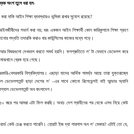
চুম্বক অংশ তুলে ধরা হল-
করা নাকি আইন শিক্ষা ব্যবস্থায়ও ভূমিকা রাখার সুযোগ রয়েছে?
আইনজীবীদের গভার্ন করা নয়; বরং একজন আইন শিক্ষার্থী কোন কারিকুলামে শিক্ষা গ্রহণ
ড়ানোর পদ্ধতি তদারকি করাও বার কাউন্সিলের কাজের মধ্যে পড়ে।
র পর আর বিষয়গুলো দেখভাল করতে সমর্থ হয়নি। ফলশ্রুতিতে ল’ টা যেভাবে ডেভেলপ করে
া মাঝখানে ব্রেক হয়ে গেছে।
ি-বেসরকারি বিশ্ববিদ্যালয়। এছাড়া যাদের আর্থিক সামর্থ্য আছে তারা যুক্তরাজ্যে
স্কিল ডেভেলপমেন্ট ছাড়া দেশের ল’ –এর সাথে কোনো রিলেভেন্সই নাই আন্ডার অ্যানি
লিগ্যাল ডেভেলপমেন্ট অব বাংলাদেশ।
৫০ বছর পর আমরা এটা ফিল করছি। অথচ দেশ স্বাধীনের পর থেকে এসব নিয়ে কেউ
া ওয়ার্ড কেউ চেঞ্জ করতে পারেনি। হোয়াট ইজ দ্যা পারপাস অব ল’ মেকার? এটাই তো যে,