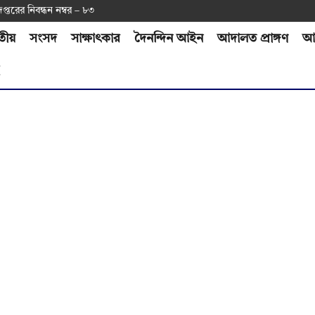
দপ্ত‌রের নিবন্ধন নম্বর – ৮৩
তীয়
সংসদ
সাক্ষাৎকার
দৈনন্দিন আইন
আদালত প্রাঙ্গণ
আর
H