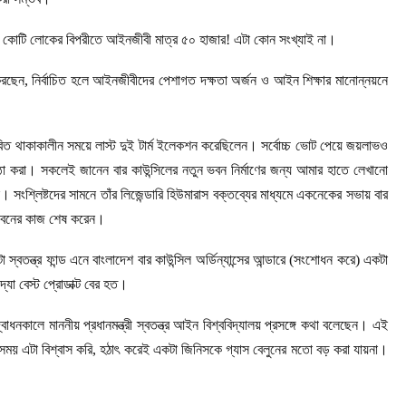
 ১৮ কোটি লোকের বিপরীতে আইনজীবী মাত্র ৫০ হাজার! এটা কোন সংখ্যাই না।
া করছেন, নির্বাচিত হলে আইনজীবীদের পেশাগত দক্ষতা অর্জন ও আইন শিক্ষার মানোন্নয়নে
িত থাকাকালীন সময়ে লাস্ট দুই টার্ম ইলেকশন করেছিলেন। সর্বোচ্চ ভোট পেয়ে জয়লাভও
্ঠা করা। সকলেই জানেন বার কাউন্সিলের নতুন ভবন নির্মাণের জন্য আমার হাতে লেখানো
। সংশ্লিষ্টদের সামনে তাঁর লিজেন্ডারি হিউমারাস বক্তব্যের মাধ্যমে একনেকের সভায় বার
য ভবনের কাজ শেষ করেন।
ন্ত্র ফান্ড এনে বাংলাদেশ বার কাউন্সিল অর্ডিন্যান্সের আন্ডারে (সংশোধন করে) একটা
যা বেস্ট প্রোডাক্ট বের হত।
নকালে মাননীয় প্রধানমন্ত্রী স্বতন্ত্র আইন বিশ্ববিদ্যালয় প্রসঙ্গে কথা বলেছেন। এই
ব সময় এটা বিশ্বাস করি, হঠাৎ করেই একটা জিনিসকে গ্যাস বেলুনের মতো বড় করা যায়না।