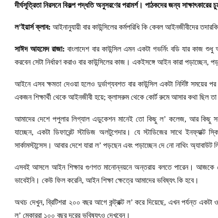
দীর্ঘসূত্রিতা নিরসনে বিকল্প পদ্ধতি অনুসরণের পরামর্শ। পাঠকদের জন্য সাক্ষাৎকারের 
ল’ইয়ার্স ক্লাব:
আইনানুযায়ী বার কাউন্সিলের কর্মপরিধি কি কেবল আইনজীবীদের তদারকি 
সাঈদ আহমেদ রাজা:
বাংলাদেশ বার কাউন্সিল এমন একটা গভর্নিং বডি যার কাজ শুধু 
করবেন সেটা নির্ধারণ করাও বার কাউন্সিলের কাজ। একইসঙ্গে আইন কারা পড়াচ্ছেন, প
আইনে এসব ক্ষমতা দেওয়া হলেও দুর্ভাগ্যবশত বার কাউন্সিল একটা নির্দিষ্ট সময়ে
একজন শিক্ষার্থী থেকে আইনজীবী হয়ে; ক্লাসরুম থেকে কোর্ট রুমে আসার কথা ছিল ত
আমাদের দেশে পপুলার লিগ্যাল এডুকেশন মানেই তো কিছু ল’ কলেজ, আর কিছু সরকার
যাচ্ছেন, একটা ডিফারেন্ট স্টাডিজ অলটুগেদার। যে স্টাডিজের সাথে ইনফ্যাক্ট 
সার্কামস্টান্সেস। আবার দেশে যারা ল’ পড়ছেন এবং পড়াচ্ছেন দে নো নাথিং অ্যাবাউট 
এসবই আসলে আইন শিক্ষার গুণগত মানোন্নয়নে অন্তরায় বলতে পারেন। আজকে 
ভাবেইনি। কেউ ফিল করেনি, আইন শিক্ষা ক্ষেত্রে আমাদের ভবিষ্যৎ কি হবে।
অথচ দেখুন, ব্রিটিশরা ২০০ বছর আগে কন্ট্রাক্ট ল’ করে দিয়েছে, এখন পর্যন্ত একট
ল’ মেকাররা ১০০ বছর দূরের ভবিষ্যৎও দেখবেন।