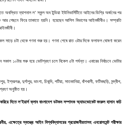
ে অবস্থিত ন্যাশনাল ল’ স্কুল অব ইন্ডিয়া ইউনিভার্সিটিতে আইনের ডিগ্রি অর্জনের পর
াকে আর পেছনে ফিরে তাকাতে হয়নি। হয়েছেন আপিল বিভাগের আইনজীবীও। সম্প্রতি
ঠ আইনজীবী।
িকেল সাড়ে ৪টা থেকে গণনা শুরু হয়। গণনা শেষে রাত ৩টার দিকে ফলাফল ঘোষণা করেন
 সকাল ১০টায় শুরু হয়ে ভোটগ্রহণ চলে বিকেল ৫টা পর্যন্ত। এবারের নির্বাচনে ভোটার
্বরগঞ্জ, দুর্গাপুর, ভাংগা, চিকন্দি, পটিয়া, সাতকানিয়া, বাঁশখালী, ফটিকছড়ি, সন্দ্বীপ,
্রহণ অনুষ্ঠিত হয়।
চয় করিয়ে দিতে ল’ইয়ার্স ক্লাব বাংলাদেশ ডটকম সম্পাদক অ্যাডভোকেট বদরুল হাসান কচি
, এক্ষেত্রে স্বতন্ত্র আইন বিশ্ববিদ্যালয়ের প্রয়োজনীয়তাসহ এনরোলমেন্ট পরীক্ষার