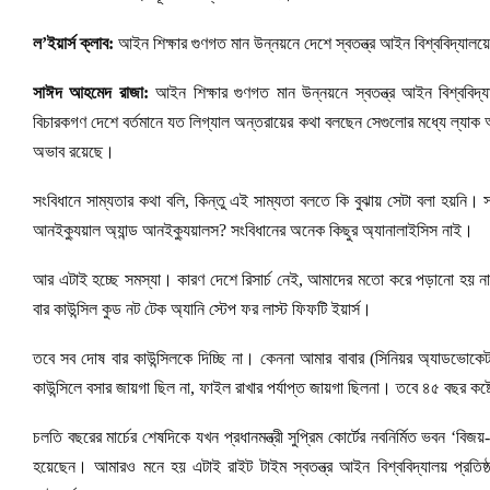
ল’ইয়ার্স ক্লাব:
আইন শিক্ষার গুণগত মান উন্নয়নে দেশে স্বতন্ত্র আইন বিশ্ববিদ্যা
সাঈদ আহমেদ রাজা:
আইন শিক্ষার গুণগত মান উন্নয়নে স্বতন্ত্র আইন বিশ্ববিদ্য
বিচারকগণ দেশে বর্তমানে যত লিগ্যাল অন্তরায়ের কথা বলছেন সেগুলোর মধ্যে ল্য
অভাব রয়েছে।
সংবিধানে সাম্যতার কথা বলি, কিন্তু এই সাম্যতা বলতে কি বুঝায় সেটা বলা হয়নি। 
আনইক্যুয়াল অ্যান্ড আনইক্যুয়ালস? সংবিধানের অনেক কিছুর অ্যানালাইসিস নাই।
আর এটাই হচ্ছে সমস্যা। কারণ দেশে রিসার্চ নেই, আমাদের মতো করে পড়ানো হয় না
বার কাউন্সিল কুড নট টেক অ্যানি স্টেপ ফর লাস্ট ফিফটি ইয়ার্স।
তবে সব দোষ বার কাউন্সিলকে দিচ্ছি না। কেননা আমার বাবার (সিনিয়র অ্যাডভোকেট 
কাউন্সিলে বসার জায়গা ছিল না, ফাইল রাখার পর্যাপ্ত জায়গা ছিলনা। তবে ৪৫ বছর কষ্টে
চলতি বছরের মার্চের শেষদিকে যখন প্রধানমন্ত্রী সুপ্রিম কোর্টের নবনির্মিত ভবন ‘বিজ
হয়েছেন। আমারও মনে হয় এটাই রাইট টাইম স্বতন্ত্র আইন বিশ্ববিদ্যালয় প্রতিষ্ঠা