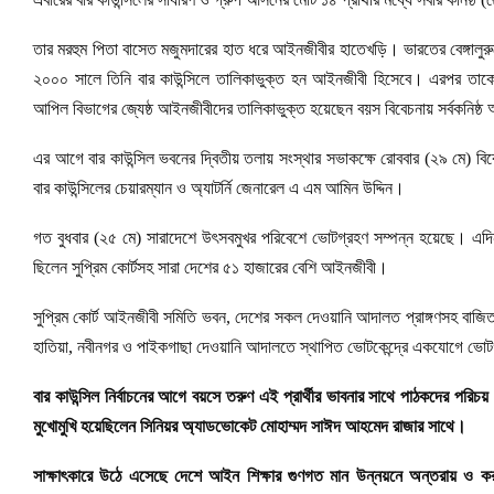
তার মরহুম পিতা বাসেত মজুমদারের হাত ধরে আইনজীবীর হাতেখড়ি। ভারতের বেঙ্গালুরুত
২০০০ সালে তিনি বার কাউন্সিলে তালিকাভুক্ত হন আইনজীবী হিসেবে। এরপর ত
আপিল বিভাগের জ্যেষ্ঠ আইনজীবীদের তালিকাভুক্ত হয়েছেন বয়স বিবেচনায় সর্বকনিষ্
এর আগে বার কাউন্সিল ভবনের দ্বিতীয় তলায় সংস্থার সভাকক্ষে রোববার (২৯ মে) ব
বার কাউন্সিলের চেয়ারম্যান ও অ্যাটর্নি জেনারেল এ এম আমিন উদ্দিন।
গত বুধবার (২৫ মে) সারাদেশে উৎসবমুখর পরিবেশে ভোটগ্রহণ সম্পন্ন হয়েছে। এদিন
ছিলেন সুপ্রিম কোর্টসহ সারা দেশের ৫১ হাজারের বেশি আইনজীবী।
সুপ্রিম কোর্ট আইনজীবী সমিতি ভবন, দেশের সকল দেওয়ানি আদালত প্রাঙ্গণসহ বাজিতপুর, ইশ
হাতিয়া, নবীনগর ও পাইকগাছা দেওয়ানি আদালতে স্থাপিত ভোটকেন্দ্রে একযোগে ভোটগ
বার কাউন্সিল নির্বাচনের আগে বয়সে তরুণ এই প্রার্থীর ভাবনার সাথে পাঠকদের পরি
মুখোমুখি হয়েছিলেন সিনিয়র অ্যাডভোকেট মোহাম্মদ সাঈদ আহমেদ রাজার সাথে।
সাক্ষাৎকারে উঠে এসেছে দেশে আইন শিক্ষার গুণগত মান উন্নয়নে অন্তরায় ও করনীয়