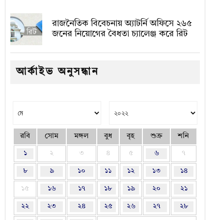
রাজনৈতিক বিবেচনায় অ‍্যাটর্নি অফিসে ২৬৫
জনের নিয়োগের বৈধতা চ্যালেঞ্জ করে রিট
আর্কাইভ অনুসন্ধান
রবি
সোম
মঙ্গল
বুধ
বৃহ
শুক্র
শনি
১
২
৩
৪
৫
৬
৭
৮
৯
১০
১১
১২
১৩
১৪
১৫
১৬
১৭
১৮
১৯
২০
২১
২২
২৩
২৪
২৫
২৬
২৭
২৮