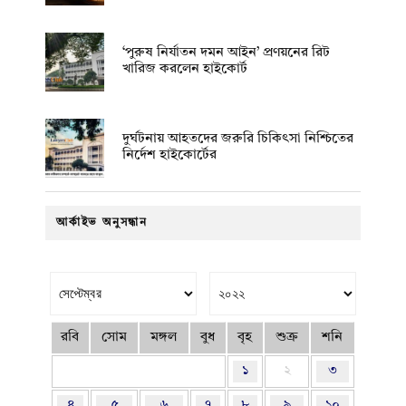
‘পুরুষ নির্যাতন দমন আইন’ প্রণয়নের রিট
খারিজ করলেন হাইকোর্ট
দুর্ঘটনায় আহতদের জরুরি চিকিৎসা নিশ্চিতের
নির্দেশ হাইকোর্টের
আর্কাইভ অনুসন্ধান
রবি
সোম
মঙ্গল
বুধ
বৃহ
শুক্র
শনি
১
২
৩
৪
৫
৬
৭
৮
৯
১০