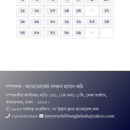
১১
১২
১৩
১৪
১৫
১৬
১৭
১৮
১৯
২০
২১
২২
২৩
২৪
২৫
২৬
২৭
২৮
২৯
৩০
সম্পাদক : অ্যাডভোকেট বদরুল হাসান কচি
সম্পাদকীয় কার্যালয়: বাড়ি- ১৫১, (২য় তলা) ১/বি, লেক সার্কাস,
কলাবাগান, ঢাকা – ১২০৫।
© ২০২৩ সর্বস্বত্ব সংরক্ষিত । ল’ ইয়ার্স ক্লাব বাংলাদেশ.কম
০১৮১৯৪২৫৪৯৮
lawyersclubbangladesh@yahoo.com