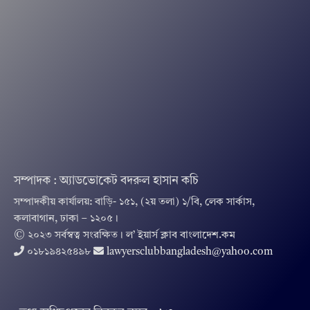
সম্পাদক : অ্যাডভোকেট বদরুল হাসান কচি
সম্পাদকীয় কার্যালয়: বাড়ি- ১৫১, (২য় তলা) ১/বি, লেক সার্কাস,
কলাবাগান, ঢাকা – ১২০৫।
© ২০২৩ সর্বস্বত্ব সংরক্ষিত । ল’ ইয়ার্স ক্লাব বাংলাদেশ.কম
০১৮১৯৪২৫৪৯৮
lawyersclubbangladesh@yahoo.com