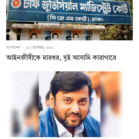
বাংলাদেশ
·
১৯ সেপ্টেম্বর, ২০২২
আইনজীবীকে মারধর, দুই আসামি কারাগারে