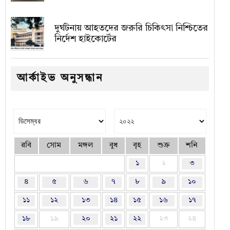
দুর্ঘটনায় আহতদের জরুরি চিকিৎসা নিশ্চিতের
নির্দেশ হাইকোর্টের
আর্কাইভ অনুসন্ধান
রবি
সোম
মঙ্গল
বুধ
বৃহ
শুক্র
শনি
১
২
৩
৪
৫
৬
৭
৮
৯
১০
১১
১২
১৩
১৪
১৫
১৬
১৭
১৮
১৯
২০
২১
২২
২৩
২৪