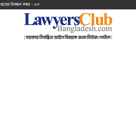
প্ত‌রের নিবন্ধন নম্বর – ৮৩