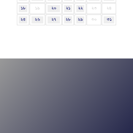
১৮
১৯
২০
২১
২২
২৩
২৪
২৫
২৬
২৭
২৮
২৯
৩০
৩১