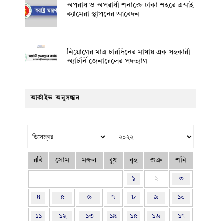
অপরাধ ও অপরাধী শনাক্তে ঢাকা শহরে এআই
ক্যামেরা স্থাপনের আবেদন
নিয়োগের মাত্র চারদিনের মাথায় এক সহকারী
অ্যাটর্নি জেনারেলের পদত্যাগ
আর্কাইভ অনুসন্ধান
রবি
সোম
মঙ্গল
বুধ
বৃহ
শুক্র
শনি
১
২
৩
৪
৫
৬
৭
৮
৯
১০
১১
১২
১৩
১৪
১৫
১৬
১৭