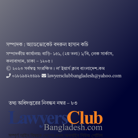
সম্পাদক : অ্যাডভোকেট বদরুল হাসান কচি
সম্পাদকীয় কার্যালয়: বাড়ি- ১৫১, (২য় তলা) ১/বি, লেক সার্কাস,
কলাবাগান, ঢাকা – ১২০৫।
© ২০২৩ সর্বস্বত্ব সংরক্ষিত । ল’ ইয়ার্স ক্লাব বাংলাদেশ.কম
০১৮১৯৪২৫৪৯৮
lawyersclubbangladesh@yahoo.com
তথ‌্য অ‌ধিদপ্ত‌রের নিবন্ধন নম্বর – ৮৩