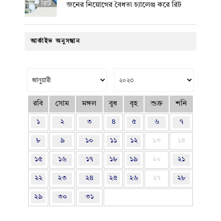
জনের নিয়োগের বৈধতা চ্যালেঞ্জ করে রিট
আর্কাইভ অনুসন্ধান
রবি
সোম
মঙ্গল
বুধ
বৃহ
শুক্র
শনি
১
২
৩
৪
৫
৬
৭
৮
৯
১০
১১
১২
১৩
১৪
১৫
১৬
১৭
১৮
১৯
২০
২১
২২
২৩
২৪
২৫
২৬
২৭
২৮
২৯
৩০
৩১