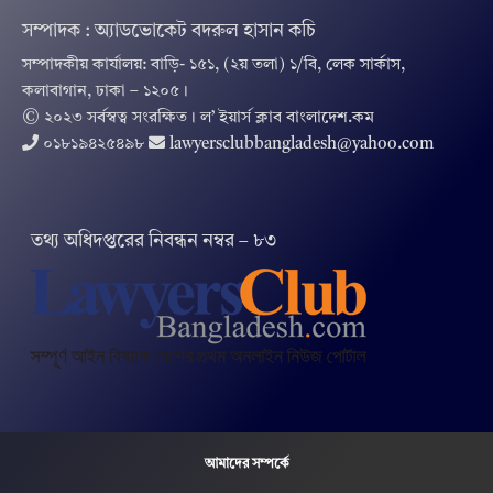
সম্পাদক : অ্যাডভোকেট বদরুল হাসান কচি
সম্পাদকীয় কার্যালয়: বাড়ি- ১৫১, (২য় তলা) ১/বি, লেক সার্কাস,
কলাবাগান, ঢাকা – ১২০৫।
© ২০২৩ সর্বস্বত্ব সংরক্ষিত । ল’ ইয়ার্স ক্লাব বাংলাদেশ.কম
০১৮১৯৪২৫৪৯৮
lawyersclubbangladesh@yahoo.com
তথ‌্য অ‌ধিদপ্ত‌রের নিবন্ধন নম্বর – ৮৩
আমাদের সম্পর্কে