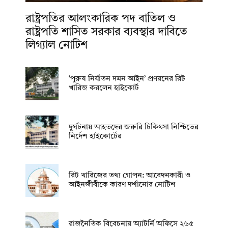
রাষ্ট্রপতির আলংকারিক পদ বাতিল ও
রাষ্ট্রপতি শাসিত সরকার ব্যবস্থার দাবিতে
লিগ্যাল নোটিশ
‘পুরুষ নির্যাতন দমন আইন’ প্রণয়নের রিট
খারিজ করলেন হাইকোর্ট
দুর্ঘটনায় আহতদের জরুরি চিকিৎসা নিশ্চিতের
নির্দেশ হাইকোর্টের
রিট খারিজের তথ্য গোপন: আবেদনকারী ও
আইনজীবীকে কারণ দর্শানোর নোটিশ
রাজনৈতিক বিবেচনায় অ‍্যাটর্নি অফিসে ২৬৫