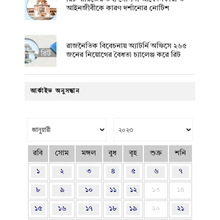
আইনজীবীকে কারণ দর্শানোর নোটিশ
রাজনৈতিক বিবেচনায় অ‍্যাটর্নি অফিসে ২৬৫
জনের নিয়োগের বৈধতা চ্যালেঞ্জ করে রিট
আর্কাইভ অনুসন্ধান
রবি
সোম
মঙ্গল
বুধ
বৃহ
শুক্র
শনি
১
২
৩
৪
৫
৬
৭
৮
৯
১০
১১
১২
১৩
১৪
১৫
১৬
১৭
১৮
১৯
২০
২১