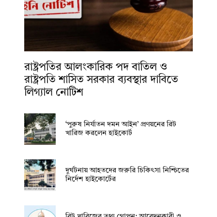
রাষ্ট্রপতির আলংকারিক পদ বাতিল ও
রাষ্ট্রপতি শাসিত সরকার ব্যবস্থার দাবিতে
লিগ্যাল নোটিশ
‘পুরুষ নির্যাতন দমন আইন’ প্রণয়নের রিট
খারিজ করলেন হাইকোর্ট
দুর্ঘটনায় আহতদের জরুরি চিকিৎসা নিশ্চিতের
নির্দেশ হাইকোর্টের
রিট খারিজের তথ্য গোপন: আবেদনকারী ও