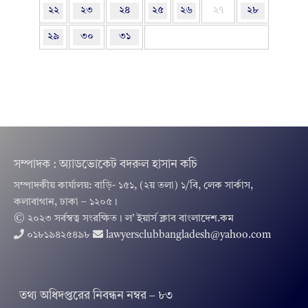
২২
২৩
২৪
২৫
২৬
২৭
২৮
২৯
৩০
৩১
সম্পাদক : অ্যাডভোকেট বদরুল হাসান কচি
সম্পাদকীয় কার্যালয়: বাড়ি- ১৫১, (২য় তলা) ১/বি, লেক সার্কাস,
কলাবাগান, ঢাকা – ১২০৫।
© ২০২৩ সর্বস্বত্ব সংরক্ষিত । ল’ ইয়ার্স ক্লাব বাংলাদেশ.কম
০১৮১৯৪২৫৪৯৮
lawyersclubbangladesh@yahoo.com
তথ‌্য অ‌ধিদপ্ত‌রের নিবন্ধন নম্বর – ৮৩