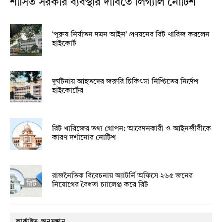
শাসিত সরকার ব্যবস্থার দাবিতে লিগ্যাল নোটিশ
‘পুরুষ নির্যাতন দমন আইন’ প্রণয়নের রিট খারিজ করলেন
হাইকোর্ট
দুর্ঘটনায় আহতদের জরুরি চিকিৎসা নিশ্চিতের নির্দেশ
হাইকোর্টের
রিট খারিজের তথ্য গোপন: আবেদনকারী ও আইনজীবীকে
কারণ দর্শানোর নোটিশ
রাজনৈতিক বিবেচনায় অ‍্যাটর্নি অফিসে ২৬৫ জনের
নিয়োগের বৈধতা চ্যালেঞ্জ করে রিট
আর্কাইভ অনুসন্ধান