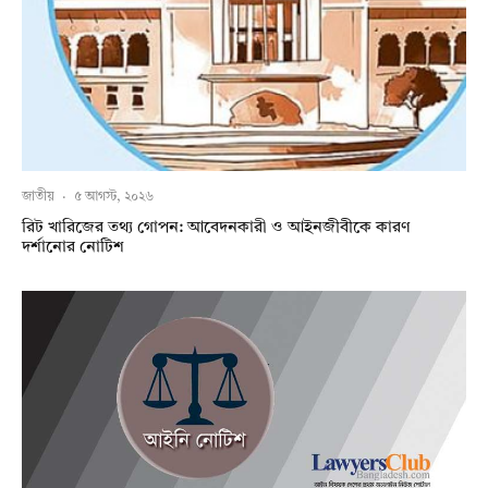
জাতীয়
·
৫ আগস্ট, ২০২৬
রিট খারিজের তথ্য গোপন: আবেদনকারী ও আইনজীবীকে কারণ
দর্শানোর নোটিশ