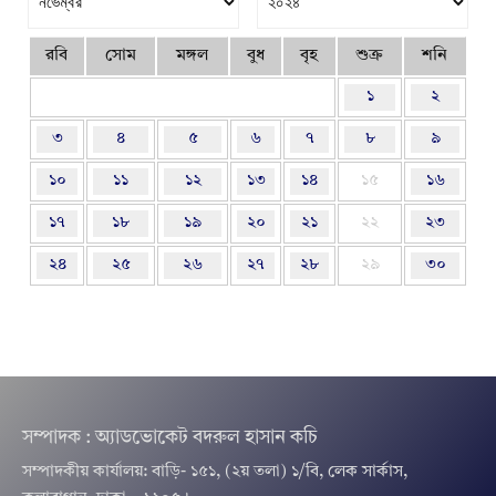
রবি
সোম
মঙ্গল
বুধ
বৃহ
শুক্র
শনি
১
২
৩
৪
৫
৬
৭
৮
৯
১০
১১
১২
১৩
১৪
১৫
১৬
১৭
১৮
১৯
২০
২১
২২
২৩
২৪
২৫
২৬
২৭
২৮
২৯
৩০
সম্পাদক : অ্যাডভোকেট বদরুল হাসান কচি
সম্পাদকীয় কার্যালয়: বাড়ি- ১৫১, (২য় তলা) ১/বি, লেক সার্কাস,