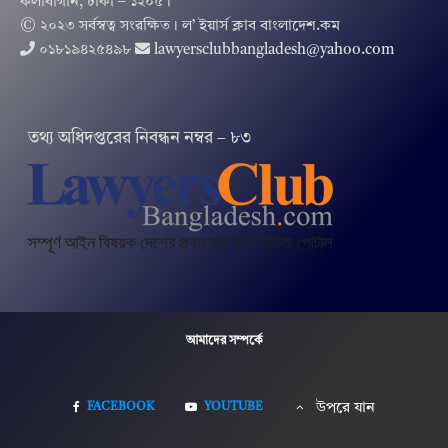
কলাবাগান, ঢাকা – ১২০৫।
© ২০২৩ সর্বস্বত্ব সংরক্ষিত । ল’ ইয়ার্স ক্লাব বাংলাদেশ.কম
০১৮১৯৪২৫৪৯৮
lawyersclubbangladesh@yahoo.com
তথ‌্য অ‌ধিদপ্ত‌রের নিবন্ধন নম্বর – ৮৩
আমাদের সম্পর্কে
FACEBOOK
YOUTUBE
উপরে যান