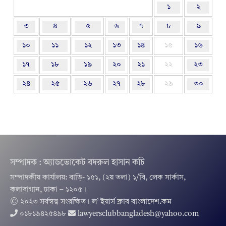
১
২
৩
৪
৫
৬
৭
৮
৯
১০
১১
১২
১৩
১৪
১৫
১৬
১৭
১৮
১৯
২০
২১
২২
২৩
২৪
২৫
২৬
২৭
২৮
২৯
৩০
সম্পাদক : অ্যাডভোকেট বদরুল হাসান কচি
সম্পাদকীয় কার্যালয়: বাড়ি- ১৫১, (২য় তলা) ১/বি, লেক সার্কাস,
কলাবাগান, ঢাকা – ১২০৫।
© ২০২৩ সর্বস্বত্ব সংরক্ষিত । ল’ ইয়ার্স ক্লাব বাংলাদেশ.কম
০১৮১৯৪২৫৪৯৮
lawyersclubbangladesh@yahoo.com