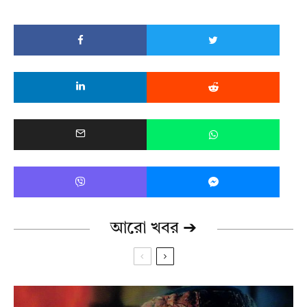
আরো খবর ➔