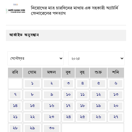
নিয়োগের মাত্র চারদিনের মাথায় এক সহকারী অ্যাটর্নি
জেনারেলের পদত্যাগ
আর্কাইভ অনুসন্ধান
রবি
সোম
মঙ্গল
বুধ
বৃহ
শুক্র
শনি
১
২
৩
৪
৫
৬
৭
৮
৯
১০
১১
১২
১৩
১৪
১৫
১৬
১৭
১৮
১৯
২০
২১
২২
২৩
২৪
২৫
২৬
২৭
২৮
২৯
৩০