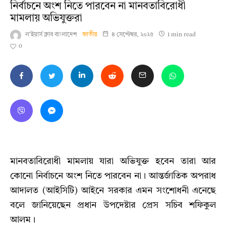
নির্বাচনে অংশ নিতে পারবেন না মানবতাবিরোধী
মামলায় অভিযুক্তরা
ল'ইয়ার্স ক্লাব বাংলাদেশ
জাতীয়
৪ সেপ্টেম্বর, ২০২৫
1 min read
0
মানবতাবিরোধী মামলায় যারা অভিযুক্ত হবেন তারা আর
কোনো নির্বাচনে অংশ নিতে পারবেন না। আন্তর্জাতিক অপরাধ
আদালত (আইসিটি) আইনে সরকার এমন সংশোধনী এনেছে
বলে জানিয়েছেন প্রধান উপদেষ্টার প্রেস সচিব শফিকুল
আলম।