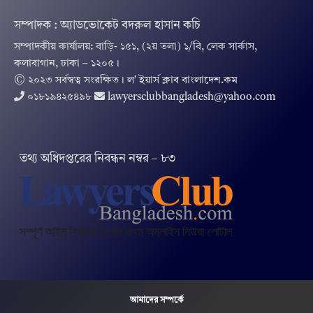
সম্পাদক : অ্যাডভোকেট বদরুল হাসান কচি
সম্পাদকীয় কার্যালয়: বাড়ি- ১৫১, (২য় তলা) ১/বি, লেক সার্কাস,
কলাবাগান, ঢাকা – ১২০৫।
© ২০২৩ সর্বস্বত্ব সংরক্ষিত । ল’ ইয়ার্স ক্লাব বাংলাদেশ.কম
০১৮১৯৪২৫৪৯৮
lawyersclubbangladesh@yahoo.com
তথ‌্য অ‌ধিদপ্ত‌রের নিবন্ধন নম্বর – ৮৩
আমাদের সম্পর্কে