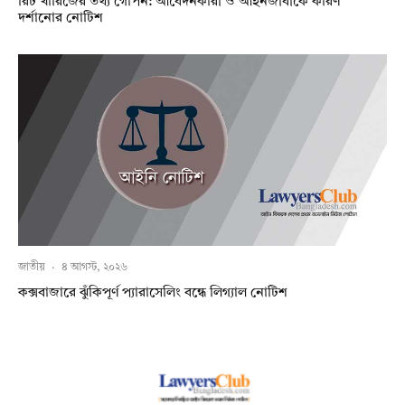
রিট খারিজের তথ্য গোপন: আবেদনকারী ও আইনজীবীকে কারণ
দর্শানোর নোটিশ
জাতীয়
·
৪ আগস্ট, ২০২৬
কক্সবাজারে ঝুঁকিপূর্ণ প্যারাসেলিং বন্ধে লিগ্যাল নোটিশ