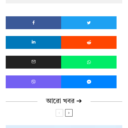
আরো খবর ➔