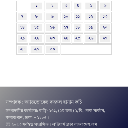
১
২
৩
৪
৫
৬
৭
৮
৯
১০
১১
১২
১৩
১৪
১৫
১৬
১৭
১৮
১৯
২০
২১
২২
২৩
২৪
২৫
২৬
২৭
২৮
২৯
৩০
সম্পাদক : অ্যাডভোকেট বদরুল হাসান কচি
সম্পাদকীয় কার্যালয়: বাড়ি- ১৫১, (২য় তলা) ১/বি, লেক সার্কাস,
কলাবাগান, ঢাকা – ১২০৫।
© ২০২৩ সর্বস্বত্ব সংরক্ষিত । ল’ ইয়ার্স ক্লাব বাংলাদেশ.কম