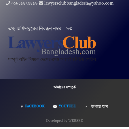
০১৮১৯৪২৫৪৯৮
lawyersclubbangladesh@yahoo.com
তথ‌্য অ‌ধিদপ্ত‌রের নিবন্ধন নম্বর – ৮৩
আমাদের সম্পর্কে
FACEBOOK
YOUTUBE
উপরে যান
Developed by WEBSBD