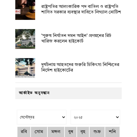
রাষ্ট্রপতির আলংকারিক পদ বাতিল ও রাষ্ট্রপতি
শাসিত সরকার ব্যবস্থার দাবিতে লিগ্যাল নোটিশ
‘পুরুষ নির্যাতন দমন আইন’ প্রণয়নের রিট
খারিজ করলেন হাইকোর্ট
দুর্ঘটনায় আহতদের জরুরি চিকিৎসা নিশ্চিতের
নির্দেশ হাইকোর্টের
আর্কাইভ অনুসন্ধান
রবি
সোম
মঙ্গল
বুধ
বৃহ
শুক্র
শনি