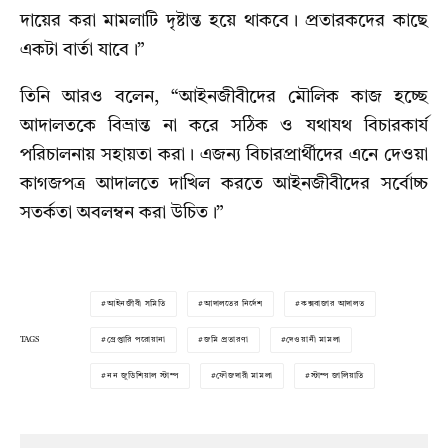
দায়ের করা মামলাটি দৃষ্টান্ত হয়ে থাকবে। প্রতারকদের কাছে
একটা বার্তা যাবে।”
তিনি আরও বলেন, “আইনজীবীদের মৌলিক কাজ হচ্ছে
আদালতকে বিভ্রান্ত না করে সঠিক ও যথাযথ বিচারকার্য
পরিচালনায় সহায়তা করা। এজন্য বিচারপ্রার্থীদের এনে দেওয়া
কাগজপত্র আদালতে দাখিল করতে আইনজীবীদের সর্বোচ্চ
সতর্কতা অবলম্বন করা উচিত।”
আইনজীবী সমিতি
আদালতের নির্দেশ
কক্সবাজার আদালত
TAGS
গ্রেপ্তারি পরোয়ানা
জমি প্রতারণা
দেওয়ানী মামলা
নন জুডিশিয়াল স্টাম্প
ফৌজদারী মামলা
স্টাম্প জালিয়াতি