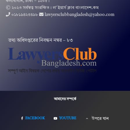
কলাবাগান, ঢাকা – ১২০৫।
© ২০২৩ সর্বস্বত্ব সংরক্ষিত । ল’ ইয়ার্স ক্লাব বাংলাদেশ.কম
০১৮১৯৪২৫৪৯৮
lawyersclubbangladesh@yahoo.com
তথ‌্য অ‌ধিদপ্ত‌রের নিবন্ধন নম্বর – ৮৩
আমাদের সম্পর্কে
FACEBOOK
YOUTUBE
উপরে যান