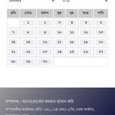
রবি
সোম
মঙ্গল
বুধ
বৃহ
শুক্র
শনি
১
২
৩
৪
৫
৬
৭
৮
৯
১০
১১
১২
১৩
১৪
১৫
১৬
১৭
১৮
১৯
২০
২১
২২
২৩
২৪
২৫
২৬
২৭
২৮
২৯
৩০
সম্পাদক : অ্যাডভোকেট বদরুল হাসান কচি
সম্পাদকীয় কার্যালয়: বাড়ি- ১৫১, (২য় তলা) ১/বি, লেক সার্কাস,