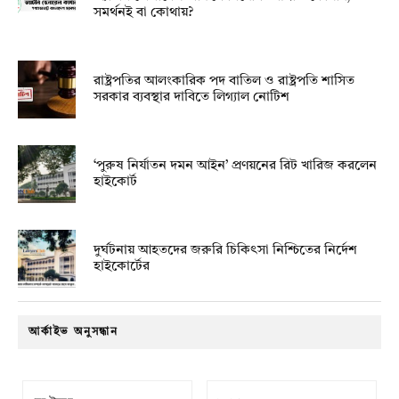
সমর্থনই বা কোথায়?
রাষ্ট্রপতির আলংকারিক পদ বাতিল ও রাষ্ট্রপতি শাসিত
সরকার ব্যবস্থার দাবিতে লিগ্যাল নোটিশ
‘পুরুষ নির্যাতন দমন আইন’ প্রণয়নের রিট খারিজ করলেন
হাইকোর্ট
দুর্ঘটনায় আহতদের জরুরি চিকিৎসা নিশ্চিতের নির্দেশ
হাইকোর্টের
আর্কাইভ অনুসন্ধান