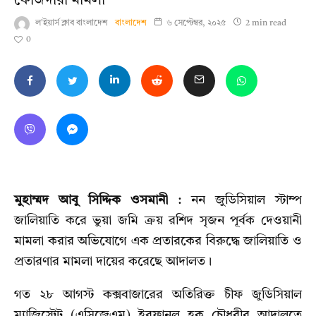
ফৌজদারী মামলা
ল'ইয়ার্স ক্লাব বাংলাদেশ
বাংলাদেশ
৬ সেপ্টেম্বর, ২০২৫
2 min read
0
মুহাম্মদ আবু সিদ্দিক ওসমানী
: নন জুডিসিয়াল স্টাম্প
জালিয়াতি করে ভুয়া জমি ক্রয় রশিদ সৃজন পূর্বক দেওয়ানী
মামলা করার অভিযোগে এক প্রতারকের বিরুদ্ধে জালিয়াতি ও
প্রতারণার মামলা দায়ের করেছে আদালত।
গত ২৮ আগস্ট কক্সবাজারের অতিরিক্ত চীফ জুডিসিয়াল
ম্যাজিস্ট্রেট (এসিজেএম) ইরফানুল হক চৌধুরীর আদালতে