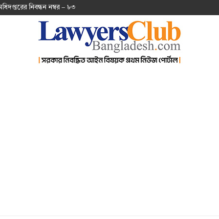
অ‌ধিদপ্ত‌রের নিবন্ধন নম্বর – ৮৩