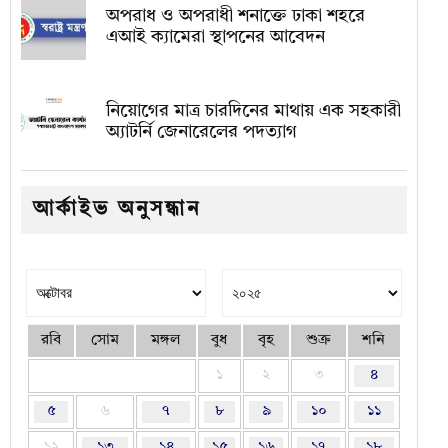
অপরাধ ও অপরাধী শনাক্তে ঢাকা শহরে
এআই ক্যামেরা স্থাপনের আবেদন
নিয়োগের মাত্র চারদিনের মাথায় এক সহকারী
অ্যাটর্নি জেনারেলের পদত্যাগ
আর্কাইভ অনুসন্ধান
রবি
সোম
মঙ্গল
বুধ
বৃহ
শুক্র
শনি
১
২
৩
৪
৫
৬
৭
৮
৯
১০
১১
১২
১৩
১৪
১৫
১৬
১৭
১৮