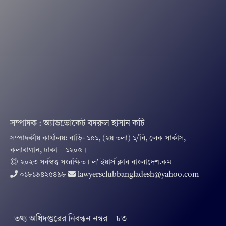
সম্পাদক : অ্যাডভোকেট বদরুল হাসান কচি
সম্পাদকীয় কার্যালয়: বাড়ি- ১৫১, (২য় তলা) ১/বি, লেক সার্কাস,
কলাবাগান, ঢাকা – ১২০৫।
© ২০২৩ সর্বস্বত্ব সংরক্ষিত । ল’ ইয়ার্স ক্লাব বাংলাদেশ.কম
০১৮১৯৪২৫৪৯৮
lawyersclubbangladesh@yahoo.com
তথ‌্য অ‌ধিদপ্ত‌রের নিবন্ধন নম্বর – ৮৩