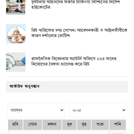
দুর্ঘটনায় আহতদের জরুরি চিকিৎসা নিশ্চিতের নির্দেশ
হাইকোর্টের
রিট খারিজের তথ্য গোপন: আবেদনকারী ও আইনজীবীকে
কারণ দর্শানোর নোটিশ
রাজনৈতিক বিবেচনায় অ‍্যাটর্নি অফিসে ২৬৫ জনের
নিয়োগের বৈধতা চ্যালেঞ্জ করে রিট
আর্কাইভ অনুসন্ধান
রবি
সোম
মঙ্গল
বুধ
বৃহ
শুক্র
শনি