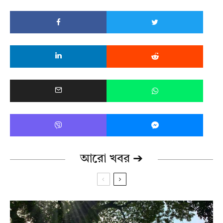
আরো খবর ➔