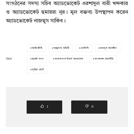
সংগঠনের সদস্য সচিব অ্যাডভোকেট এরশাদুল বারী খন্দকার
ও অ্যাডভোকেট হুমায়রা নূর। মূল বক্তব্য উপস্থাপন করেন
অ্যাডভোকেট নাজমুস সাকিব।
আইনজীবী
আহ্বায়ক কমিটি
এনসিপি
জয়নুল আবেদীন
TAGS
জুলাই সনদ
ন্যাশনাল ল’ইয়ার্স অ্যালায়েন্স
বাংলাদেশ রাজনীতি
সুপ্রিম কোর্ট
1
0