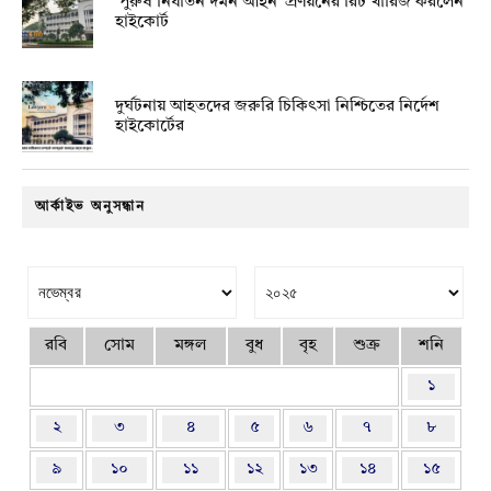
‘পুরুষ নির্যাতন দমন আইন’ প্রণয়নের রিট খারিজ করলেন
হাইকোর্ট
দুর্ঘটনায় আহতদের জরুরি চিকিৎসা নিশ্চিতের নির্দেশ
হাইকোর্টের
আর্কাইভ অনুসন্ধান
রবি
সোম
মঙ্গল
বুধ
বৃহ
শুক্র
শনি
১
২
৩
৪
৫
৬
৭
৮
৯
১০
১১
১২
১৩
১৪
১৫