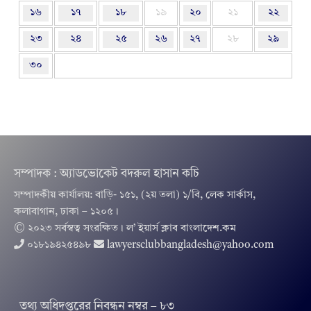
১৬
১৭
১৮
১৯
২০
২১
২২
২৩
২৪
২৫
২৬
২৭
২৮
২৯
৩০
সম্পাদক : অ্যাডভোকেট বদরুল হাসান কচি
সম্পাদকীয় কার্যালয়: বাড়ি- ১৫১, (২য় তলা) ১/বি, লেক সার্কাস,
কলাবাগান, ঢাকা – ১২০৫।
© ২০২৩ সর্বস্বত্ব সংরক্ষিত । ল’ ইয়ার্স ক্লাব বাংলাদেশ.কম
০১৮১৯৪২৫৪৯৮
lawyersclubbangladesh@yahoo.com
তথ‌্য অ‌ধিদপ্ত‌রের নিবন্ধন নম্বর – ৮৩