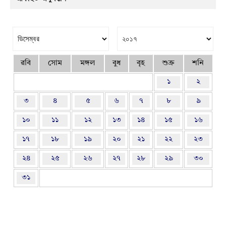
রবি
সোম
মঙ্গল
বুধ
বৃহ
শুক্র
শনি
১
২
৩
৪
৫
৬
৭
৮
৯
১০
১১
১২
১৩
১৪
১৫
১৬
১৭
১৮
১৯
২০
২১
২২
২৩
২৪
২৫
২৬
২৭
২৮
২৯
৩০
৩১