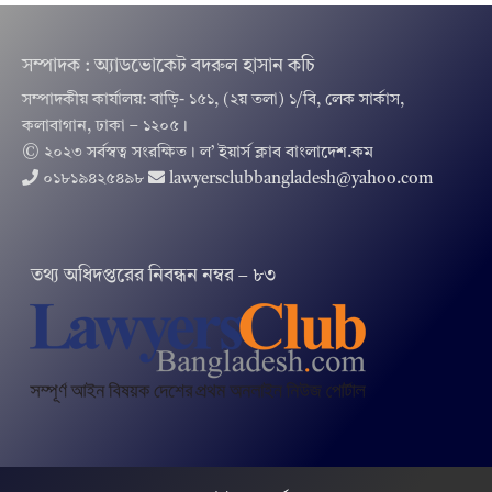
সম্পাদক : অ্যাডভোকেট বদরুল হাসান কচি
সম্পাদকীয় কার্যালয়: বাড়ি- ১৫১, (২য় তলা) ১/বি, লেক সার্কাস,
কলাবাগান, ঢাকা – ১২০৫।
© ২০২৩ সর্বস্বত্ব সংরক্ষিত । ল’ ইয়ার্স ক্লাব বাংলাদেশ.কম
০১৮১৯৪২৫৪৯৮
lawyersclubbangladesh@yahoo.com
তথ‌্য অ‌ধিদপ্ত‌রের নিবন্ধন নম্বর – ৮৩