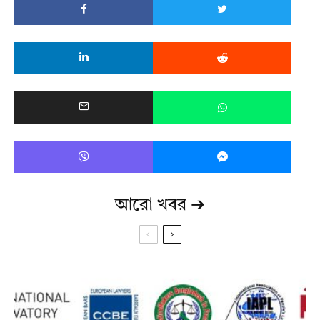
আরো খবর ➔