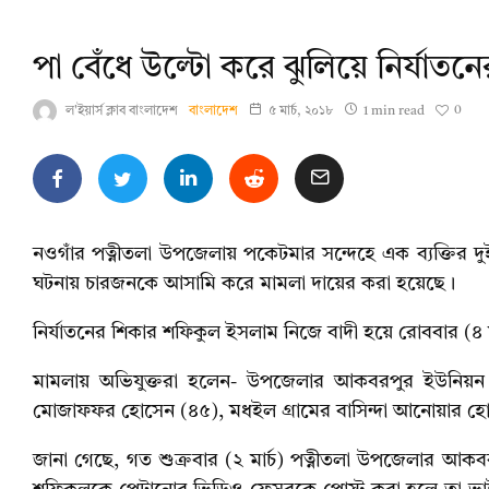
পা বেঁধে উল্টো করে ঝুলিয়ে নির্যাতন
0
ল'ইয়ার্স ক্লাব বাংলাদেশ
বাংলাদেশ
৫ মার্চ, ২০১৮
1 min read
নওগাঁর পত্নীতলা উপজেলায় পকেটমার সন্দেহে এক ব্যক্তির দুই 
ঘটনায় চারজনকে আসামি করে মামলা দায়ের করা হয়েছে।
নির্যাতনের শিকার শফিকুল ইসলাম নিজে বাদী হয়ে রোববার (৪ মার
মামলায় অভিযুক্তরা হলেন- উপজেলার আকবরপুর ইউনিয়ন তথ্য
মোজাফফর হোসেন (৪৫), মধইল গ্রামের বাসিন্দা আনোয়ার হ
জানা গেছে, গত শুক্রবার (২ মার্চ) পত্নীতলা উপজেলার আকব