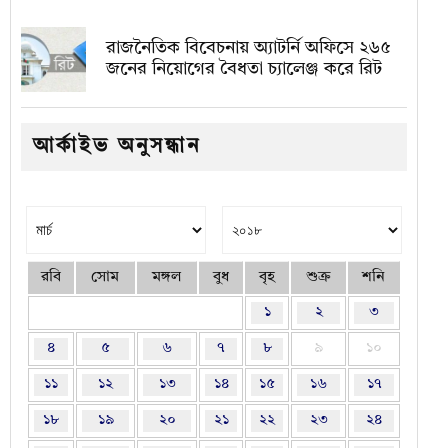
রাজনৈতিক বিবেচনায় অ‍্যাটর্নি অফিসে ২৬৫
জনের নিয়োগের বৈধতা চ্যালেঞ্জ করে রিট
আর্কাইভ অনুসন্ধান
রবি
সোম
মঙ্গল
বুধ
বৃহ
শুক্র
শনি
১
২
৩
৪
৫
৬
৭
৮
৯
১০
১১
১২
১৩
১৪
১৫
১৬
১৭
১৮
১৯
২০
২১
২২
২৩
২৪