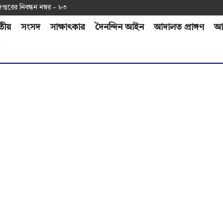
দপ্ত‌রের নিবন্ধন নম্বর – ৮৩
তীয়
সংসদ
সাক্ষাৎকার
দৈনন্দিন আইন
আদালত প্রাঙ্গণ
আর
H