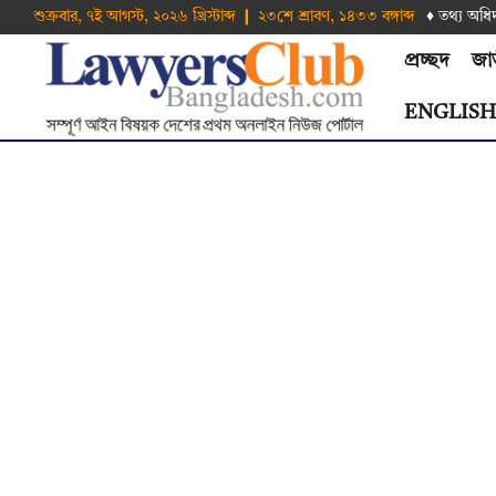
শুক্রবার, ৭ই আগস্ট, ২০২৬ খ্রিস্টাব্দ ❙ ২৩শে শ্রাবণ, ১৪৩৩ বঙ্গাব্দ
♦ তথ‌্য অ‌ধি
প্রচ্ছদ
জা
ENGLIS