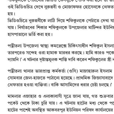
শফিকুলকে পেটানোর ভিডিও ফেসবুকে পোস্ট করা হলে তা ভাই
ওই ভিডিওচিত্র দেখে নুরুন্নবী ও মোজাফফর হোসেনকে গ্রে
হয়।
ভিডিওচিত্রে নুরুন্নবীকে লাঠি দিয়ে শফিকুলকে পেটাতে দেখ
যায়। নির্যাতনের শিকার শফিকুলকে উপজেলার মাটিন্দর ইউনিয়ন
হাসপাতালে ভর্তি করা হয়।
পত্নীতলা উপজেলা স্বাস্থ্য কমপ্লেক্সে চিকিৎসাধীন শফিকুল ই
তারপরেও সন্দেহ ওরা হামাক মারধর করছে। হামি কারও পকে
দ্যায়নি।’ এ ঘটনার দৃষ্টান্তমূলক শাস্তি দাবি করেন শফিকুলের স্ত্রী
পত্নীতলা থানার ভারপ্রাপ্ত কর্মকর্তা (ওসি) মাজাহারুল ইস
সোমবার জেল-হাজতে পাঠানো হয়েছে। প্রাথমিক জিজ্ঞাসাবাদে 
গ্রেফতার হওয়া ব্যক্তিরা। বাকি আসামিদের ধরার চেষ্টা চলছে।’
মামলার এজাহার ও এলাকাবাসী সূত্রে জানা যায়, গত শুক্রব
পকেট থেকে টাকা চুরি যায়। এ ঘটনায় হাটের মধ্য থেকে
হাটের পাশেই অবস্থিত আকবরপুর ইউনিয়ন পরিষদ কার্যালয়ের