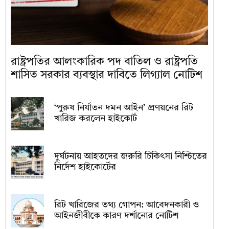
রাষ্ট্রপতির আলংকারিক পদ বাতিল ও রাষ্ট্রপতি
শাসিত সরকার ব্যবস্থার দাবিতে লিগ্যাল নোটিশ
‘পুরুষ নির্যাতন দমন আইন’ প্রণয়নের রিট
খারিজ করলেন হাইকোর্ট
দুর্ঘটনায় আহতদের জরুরি চিকিৎসা নিশ্চিতের
নির্দেশ হাইকোর্টের
রিট খারিজের তথ্য গোপন: আবেদনকারী ও
আইনজীবীকে কারণ দর্শানোর নোটিশ